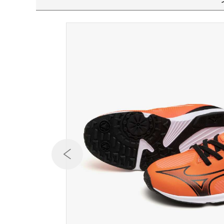
テニス／ソフトテニス
バドミントン
陸上競技
卓球
ソフトボール
柔道
ウィンタースポーツ
ワーキング
ウォーキングシューズ
ライフスタイルグッズ
インナー
寝具／ミズノスリープ