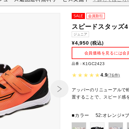
SALE
会員割引
スピードスタッズ4
ジュニア
¥4,950
(税込)
会員価格を見るには会
K1GC2423
品番：
★★★★★
4.9
(76件)
アッパーのリニューアルで
置することで、スピード感
■カラー
52:オレンジ×