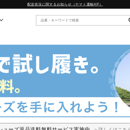
配送状況に関するお知らせ（ヤマト運輸HP）
ー
WP13.2｜特集
MORELIA LS｜特集
W.PROPHECY1｜特集
WP MAGIC MITA｜特集
WP STRAP｜特集
スペシャルカラーパック｜特集
WP STRAP 2｜特集
マーガレット・ハウエル｜特集
KICKS & ECHO｜特集
シューズ返品送料無料サービス実施中
＞詳しくはこち