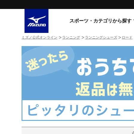
スポーツ・カテゴリから探す
ミズノ公式オンライン
ランニング
ランニングシューズ
ロード
スニーカー
スニーカ
ライフスタイルウエア
すべてのシリーズ
ランニング
WAVE PROPHECY
MORELIA LS
サッカー／フットサル
WAVE RIDER
トレーニング
MXR
ゴアテックス
野球
コラボレーション
その他シリーズ
ゴルフ
スイム
スニーカー商品をすべて見る
バレーボール