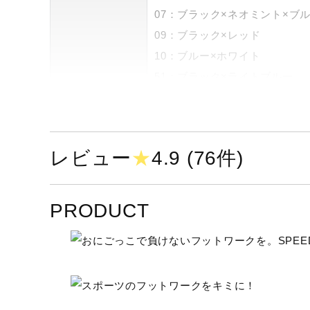
07：ブラック×ネオミント×ブ
09：ブラック×レッド
10：ブルー×ホワイト
51：ブラック×ライトブルー
52：オレンジ×ブラック
素材
甲材：合成繊維、人工皮革
レビュー
★
4.9 (76件)
底材：合成底
原産国
ベトナム製
PRODUCT
質量
約150g（22.0cm片方）
インソール
カップインソール（取り外し可
シューズ幅
2E（ノーマル）相当の方向け