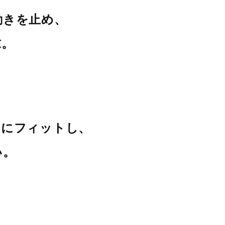
動きを止め、
求。
きにフィットし、
い。