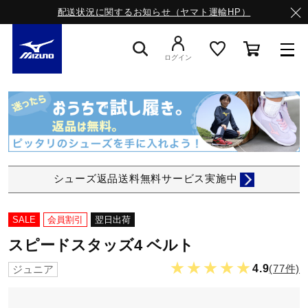
配送状況に関するお知らせ（ヤマト運輸HP）
ログイン
スニーカー
ライフスタイルウエア
シューズ返品送料無料サービス実施中
ランニング
SALE
会員割引
翌日出荷
スピードスタッズ4 ベルト
サッカー／フットサル
★★★★★
4.9
(77件)
ジュニア
トレーニング