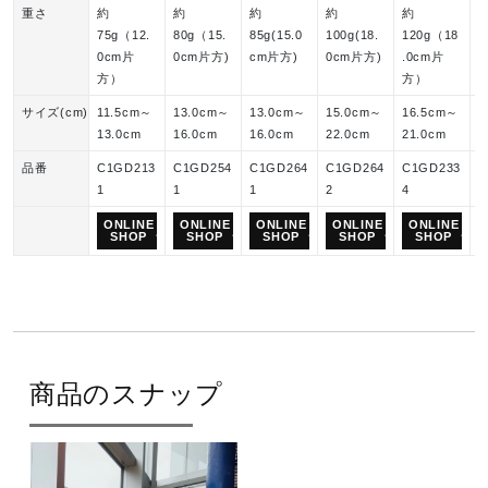
重さ
約
約
約
約
約
75g（12.
80g（15.
85g(15.0
100g(18.
120g（18
1
0cm片
0cm片方)
cm片方)
0cm片方)
.0cm片
.
方）
方）
サイズ(cm)
11.5cm～
13.0cm～
13.0cm～
15.0cm～
16.5cm～
1
13.0cm
16.0cm
16.0cm
22.0cm
21.0cm
4
品番
C1GD213
C1GD254
C1GD264
C1GD264
C1GD233
K
1
1
1
2
4
3
ONLINE
ONLINE
ONLINE
ONLINE
ONLINE
SHOP
SHOP
SHOP
SHOP
SHOP
商品のスナップ