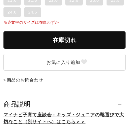
21.0
21.5
22.0
22.5
23.0
23.5
ウォーキングシューズ
24.0
24.5
※赤文字のサイズは在庫わずか
ライフスタイルグッズ
在庫切れ
インナー
寝具／ミズノスリープ
商品のお問合わせ
アウトドア／レイン
商品説明
マイナビ子育て座談会：キッズ・ジュニアの靴選びで大
サポーター
切なこと（別サイトへ）はこちら＞＞