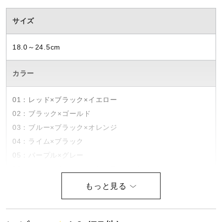
健康／エクササイズ
サイズ
ジュニア／キッズ
18.0～24.5cm
カラー
メディカル
01：レッド×ブラック×イエロー
02：ブラック×ゴールド
コラボ／ライセンス
03：ブルー×ブラック×オレンジ
04：ライム×ブラック
セール
05：パープル×グレー
06：レッド×ダークネイビー×ライトブルー
07：ブラック×ネオミント×ブルー
その他
09：ブラック×レッド
10：ブルー×ホワイト