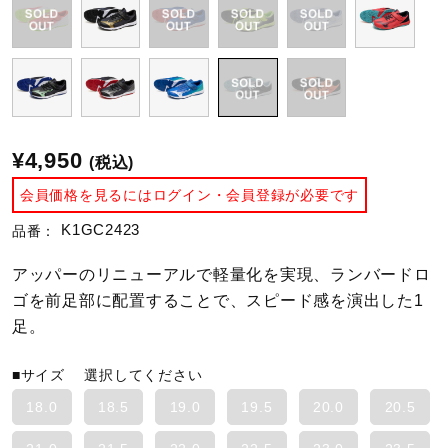
陸上競技
卓球
¥4,950
(税込)
ソフトボール
会員価格を見るにはログイン・会員登録が必要です
K1GC2423
品番：
柔道
アッパーのリニューアルで軽量化を実現、ランバードロ
ゴを前足部に配置することで、スピード感を演出した1
足。
ウィンタースポーツ
■サイズ
選択してください
18.0
18.5
19.0
19.5
20.0
20.5
ワーキング