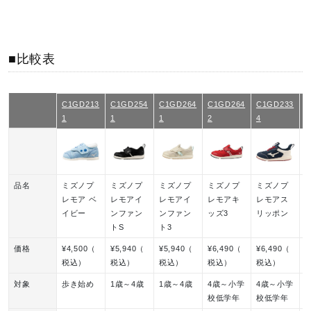
■比較表
C1GD213
C1GD254
C1GD264
C1GD264
C1GD233
K
1
1
1
2
4
3
品名
ミズノプ
ミズノプ
ミズノプ
ミズノプ
ミズノプ
レモア ベ
レモアイ
レモアイ
レモアキ
レモアス
イビー
ンファン
ンファン
ッズ3
リッポン
トS
ト3
価格
¥4,500（
¥5,940（
¥5,940（
¥6,490（
¥6,490（
¥
税込）
税込）
税込）
税込）
税込）
対象
歩き始め
1歳～4歳
1歳～4歳
4歳～小学
4歳～小学
6
校低学年
校低学年