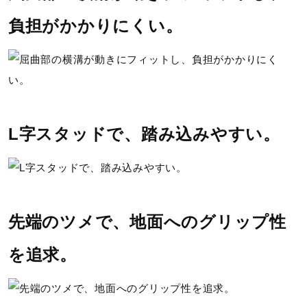
負担がかかりにくい。
カップインソール（取り外し可）
シューズ幅
2E（ノーマル）相当の方向け
■シューズサイズの計測方法はこちら
L字スタッドで、踏み込みやすい。
発売シーズン
09、10：2025年秋冬
06、07：2025年春夏
先端のツメで、地面へのグリップ性
51、52：2024年秋冬
01、02、03、04、05：2024年春夏
を追求。