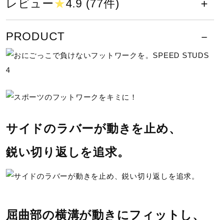
レビュー
★
4.9 (77件)
51：ブラック×ライトブルー
サポート
52：オレンジ×ブラック
PRODUCT
直営店一覧
素材
甲材：合成繊維、人工皮革
取扱店一覧
底材：合成底
原産国
サイドのラバーが動きを止め、
ベトナム製
鋭い切り返しを追求。
質量
約150g（22.0cm片方）
インソール
屈曲部の横溝が動きにフィットし、