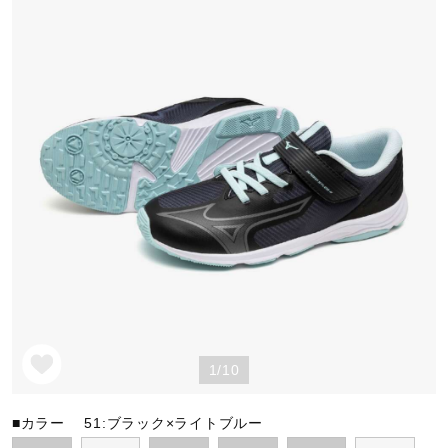
野球
ゴルフ
スイム
バレーボール
テニス／ソフトテニス
1/10
バドミントン
■カラー
51:ブラック×ライトブルー