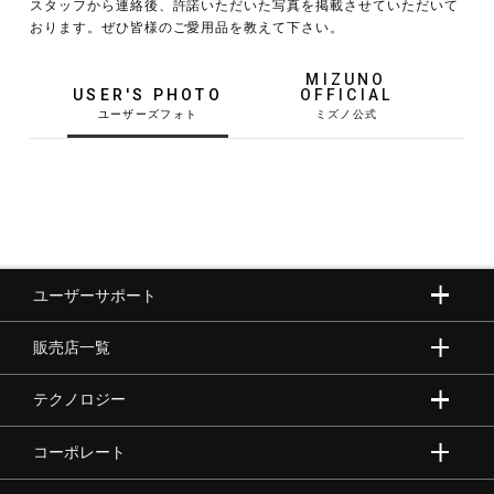
スタッフから連絡後、許諾いただいた写真を掲載させていただいて
おります。ぜひ皆様のご愛用品を教えて下さい。
野球
MIZUNO
USER'S PHOTO
OFFICIAL
ゴルフ
スイム
ユーザーサポート
バレーボール
販売店一覧
テニス／ソフトテニス
テクノロジー
コーポレート
バドミントン