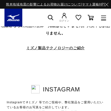
熊本地域地震の影響によるお荷物お届けについて(ヤマト運輸HP)
ログイン
現在こちらの商品の在庫・掲載はございません。大変申し訳あ
りません。
スニーカー
ミズノ製品テクノロジーのご紹介
ライフスタイルウエア
ランニング
INSTAGRAM
サッカー／フットサル
Instagramで #ミズノ 等でのご投稿や、弊社製品をご愛用いただい
トレーニング
ているお客様のお写真をご紹介しています。