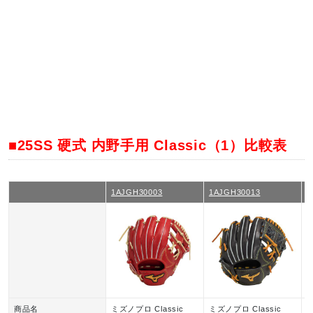
■25SS 硬式 内野手用 Classic（1）比較表
1AJGH30003
1AJGH30013
1
商品名
ミズノプロ Classic
ミズノプロ Classic
ミ