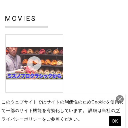
MOVIES
【企画担当が徹底解説！】 フ
このウェブサイトではサイトの利便性のためCookieを使用し
ィット感にこ...
「王道のミズノプロ」をテーマ
に、フィット感にこだわった
て一部のサイト機能を有効化しています。 詳細は当社の
プ
「ミズノプロ クラシック。各モ
ライバシーポリシー
をご参照ください。
デルの特長やおす...
OK