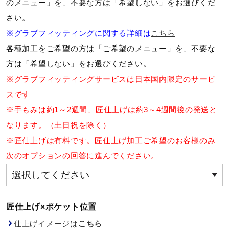
のメニュー」を、不要な方は「希望しない」をお選びくだ
ウォーキングシューズ
さい。
※グラブフィッティングに関する詳細は
こちら
各種加工をご希望の方は「ご希望のメニュー」を、不要な
ライフスタイルグッズ
方は「希望しない」をお選びください。
※グラブフィッティングサービスは日本国内限定のサービ
インナー
スです
※手もみは約1～2週間、匠仕上げは約3～4週間後の発送と
なります。（土日祝を除く）
寝具／ミズノスリープ
※匠仕上げは有料です。匠仕上げ加工ご希望のお客様のみ
次のオプションの回答に進んでください。
アウトドア／レイン
サポーター
匠仕上げ×ポケット位置
仕上げイメージは
こちら