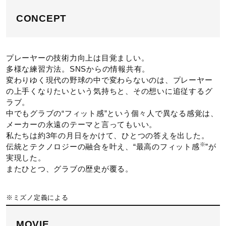
ポジション
CONCEPT
内野手用
プレーヤーの技術力向上は目覚ましい。
発売シーズン
多様な練習方法。SNSからの情報共有。
変わりゆく現代の野球の中で変わらないのは、プレーヤー
2024年春夏
の上手くなりたいという気持ちと、その想いに追従するグ
ラブ。
中でもグラブの“フィット感”という個々人で異なる感覚は、
メーカーの永遠のテーマと言ってもいい。
私たちは約3年の月日をかけて、ひとつの答えを出した。
※
伝統とテクノロジーの融合を叶え、“最高のフィット感
”が
実現した。
またひとつ、グラブの歴史が覆る。
※ミズノ定義による
MOVIE