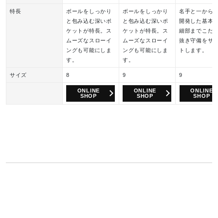
特長
ボールをしっかり
ボールをしっかり
名手と一から
と包み込む深いポ
と包み込む深いポ
開発した基本
ケットが特長。ス
ケットが特長。ス
細部までこだ
ムーズなスローイ
ムーズなスローイ
抜き守備をサ
ングも可能にしま
ングも可能にしま
トします。
す。
す。
サイズ
8
9
9
ONLINE
ONLINE
ONLINE
SHOP
SHOP
SHOP