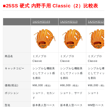
■25SS 硬式 内野手用 Classic（2）比較表
1AJGH32103
1AJGH32113
1AJGH32123
商品名
ミズノプロ
ミズノプロ
ミズノプロ
Classic
Classic
Classic
キャッチコピー
シンプルな機能美
シンプルな機能美
シンプルな機
としてフィット感
としてフィット感
としてフィッ
を創出
を創出
を創出
価格(税込)
¥66,000
¥66,000
¥66,000
（税込）
（税込）
（税込
ポジション
ショート、セカン
ショート、サード
ショート
ド
型名
坂本勇人型ベース
坂本勇人型ベース
MM型ベース