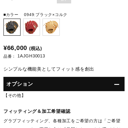
陸上競技
■カラー
0949:ブラック×コルク
卓球
¥66,000
(税込)
ソフトボール
1AJGH30013
品番：
シンプルな機能美としてフィット感を創出
柔道
オプション
【その他】
ウィンタースポーツ
フィッティング＆加工希望確認
ワーキング
グラブフィッティング、各種加工をご希望の方は「ご希望