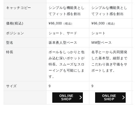
キャッチコピー
シンプルな機能美とし
シンプルな機能美とし
てフィット感を創出
てフィット感を創出
価格(税込)
¥66,000
¥66,000
¥
（税込）
（税込）
ポジション
ショート、サード
ショート
型名
坂本勇人型ベース
MM型ベース
特長
ボールをしっかりと包
名手と一から共同開発
み込む深いポケットが
した基本型。細部まで
特長。スムーズなスロ
こだわり抜き守備をサ
ーイングも可能にしま
ポートします。
す。
サイズ
9
9
9
ONLINE
ONLINE
SHOP
SHOP