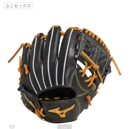
ユニセックス
野球
ゴルフ
スイム
バレーボール
テニス／ソフトテニス
バドミントン
1/7