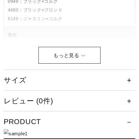
0949：ブラック×コルク
4680：ブリック×ブロンド
8149：ジャスミン×コルク
素材
受球面／背面：ハーモニアステンションジェイ（天然皮革：
牛革）
原産国
サイズ
中国製
レビュー (0件)
付属品
PRODUCT
ミズノプログラブ袋付き（中国製）、1個箱入り