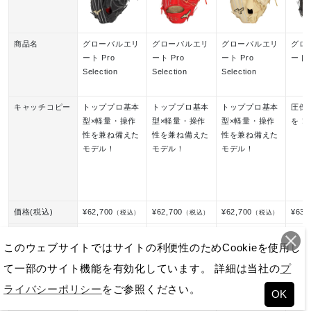
商品名
グローバルエリ
グローバルエリ
グローバルエリ
グロ
ート Pro
ート Pro
ート Pro
ート 
Selection
Selection
Selection
キャッチコピー
トッププロ基本
トッププロ基本
トッププロ基本
圧倒
型×軽量・操作
型×軽量・操作
型×軽量・操作
を！
性を兼ね備えた
性を兼ね備えた
性を兼ね備えた
モデル！
モデル！
モデル！
価格(税込)
¥62,700
¥62,700
¥62,700
¥63,
（税込）
（税込）
（税込）
ポジション
ピッチャー
ピッチャー
ピッチャー
ピッ
このウェブサイトではサイトの利便性のためCookieを使用し
型名
伊藤大海型
宮城大弥型
高橋宏斗型
投手
て一部のサイト機能を有効化しています。 詳細は当社の
プ
特長
SPEEDREVO
握りやすくコン
SPEEDREVO
握り
ライバシーポリシー
をご参照ください。
スタイル採用。
パクトな形状が
スタイル採用。
視し
OK
ヨコ型でしっか
特徴。AXIベロ
圧倒的なパワー
のい