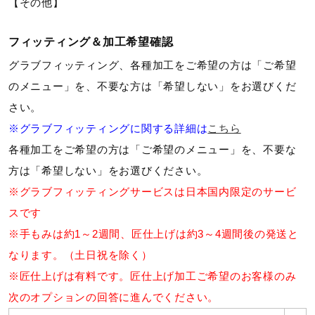
【その他】
ウォーキングシューズ
フィッティング＆加工希望確認
グラブフィッティング、各種加工をご希望の方は「ご希望
ライフスタイルグッズ
のメニュー」を、不要な方は「希望しない」をお選びくだ
さい。
インナー
※グラブフィッティングに関する詳細は
こちら
各種加工をご希望の方は「ご希望のメニュー」を、不要な
方は「希望しない」をお選びください。
寝具／ミズノスリープ
※グラブフィッティングサービスは日本国内限定のサービ
スです
アウトドア／レイン
※手もみは約1～2週間、匠仕上げは約3～4週間後の発送と
なります。（土日祝を除く）
※匠仕上げは有料です。匠仕上げ加工ご希望のお客様のみ
サポーター
次のオプションの回答に進んでください。