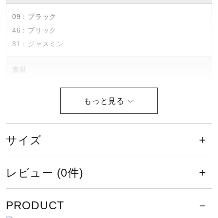
09：ブラック
46：ブリック
81：ジャスミン
素材
受球面／背面：ハーモニアステンションジェイ（天然皮革：
牛革）
原産国
サイズ
中国製
レビュー (0件)
付属品
PRODUCT
ミズノプログラブ袋付き（中国製）、1個箱入り