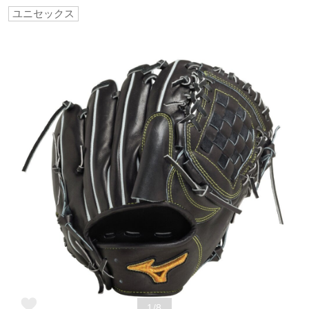
ユニセックス
野球
ゴルフ
スイム
バレーボール
テニス／ソフトテニス
バドミントン
1/8