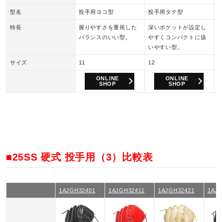
型名
投手用ヨコ型
投手用タテ型
特長
握りやすさを重視した
深いポケットが設定し
バランスのいい型。
やすくコンパクトに扱
いやすい型。
サイズ
11
12
1
ONLINE
ONLINE
SHOP
SHOP
■25SS 硬式 投手用（3）比較表
1AJGH32401
1AJGH32411
1AJGH32421
1AJ