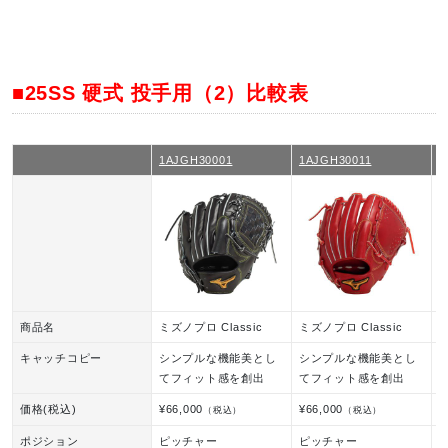
■25SS 硬式 投手用（2）比較表
1AJGH30001
1AJGH30011
1
商品名
ミズノプロ Classic
ミズノプロ Classic
ミ
キャッチコピー
シンプルな機能美とし
シンプルな機能美とし
てフィット感を創出
てフィット感を創出
価格(税込)
¥66,000
¥66,000
¥
（税込）
（税込）
ポジション
ピッチャー
ピッチャー