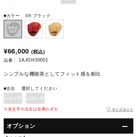
陸上競技
■カラー
09:ブラック
卓球
¥66,000
(税込)
ソフトボール
1AJGH30001
品番：
シンプルな機能美としてフィット感を創出
柔道
■左右
選択してください
右投げ用
左投げ用
ウィンタースポーツ
?
※赤文字の左右は在庫わずか
サイズガイド
ワーキング
オプション