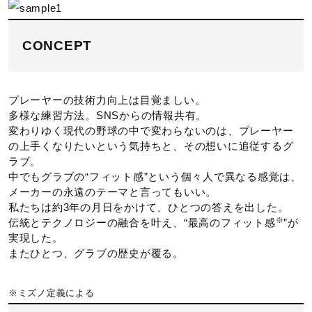
ポジション
CONCEPT
投手用
プレーヤーの技術力向上は目覚ましい。
発売シーズン
多様な練習方法。SNSからの情報共有。
変わりゆく現代の野球の中で変わらないのは、プレーヤー
2024年春夏
の上手くなりたいという気持ちと、その想いに追従するグ
ラブ。
中でもグラブの“フィット感”という個々人で異なる感覚は、
メーカーの永遠のテーマと言ってもいい。
私たちは約3年の月日をかけて、ひとつの答えを出した。
※
伝統とテクノロジーの融合を叶え、“最高のフィット感
”が
実現した。
またひとつ、グラブの歴史が覆る。
※ミズノ定義による