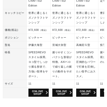
CRAFTED
CRAFTED
CRAFTED
定モ
Edition
Edition
Edition
キャッチコピー
世界に通じるミ
世界に通じるミ
世界に通じるミ
豊富
ズノクラフトマ
ズノクラフトマ
ズノクラフトマ
ショ
ンシップ
ンシップ
ンシップ
しみ
価格(税込)
¥72,600
¥72,600
¥72,600
¥69,
（税込）
（税込）
（税込）
ポジション
ピッチャー
ピッチャー
ピッチャー
ピッ
型名
伊藤大海型
宮城大弥型
高橋宏斗型
投手
特長
SPEEDREVO
握りやすくコン
SPEEDREVO
握り
スタイル採用。
パクトな形状が
スタイル採用。
視し
ヨコ型でしっか
特徴。AXIベロ
圧倒的なパワー
のい
り握る形状で、
で繰り返しの握
で打者を圧倒し
力強い投球をサ
りの動作をサポ
たい投手におス
ポート。
ート。
スメ。
サイズ
11
11
11
11
ONLINE
ONLINE
ONLINE
O
SHOP
SHOP
SHOP