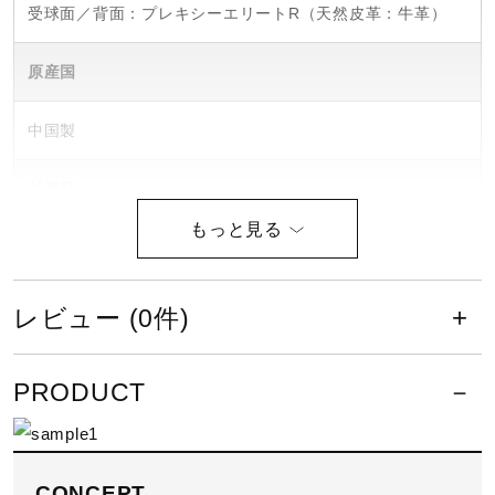
受球面／背面：プレキシーエリートR（天然皮革：牛革）
原産国
中国製
付属品
ミズノプログラブ袋付き（中国製）、1個箱入り
ポジション
レビュー (0件)
一塁手用
PRODUCT
型説明
TK型
CONCEPT