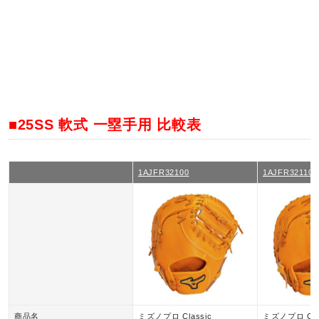
■25SS 軟式 一塁手用 比較表
1AJFR32100
1AJFR32110
商品名
ミズノプロ Classic
ミズノプロ Cla