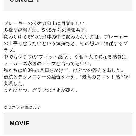
キャッチングエリアが広いボックス仕立てで、しっかりとし
た捕球ができるオーソドックスなモデル。
プレーヤーの技術力向上は目覚ましい。
発売シーズン
多様な練習方法。SNSからの情報共有。
変わりゆく現代の野球の中で変わらないのは、プレーヤー
の上手くなりたいという気持ちと、その想いに追従するグ
2025年春夏
ラブ。
中でもグラブの“フィット感”という個々人で異なる感覚は、
メーカーの永遠のテーマと言ってもいい。
私たちは約3年の月日をかけて、ひとつの答えを出した。
※
伝統とテクノロジーの融合を叶え、“最高のフィット感
”が
実現した。
またひとつ、グラブの歴史が覆る。
※ミズノ定義による
MOVIE