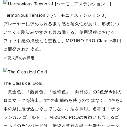
Harmonious Tension J [ハーモニアステンションＪ]
プレーヤーに求められる張り感と耐久性があり、形状につ
いてくる馴染みやすさも兼ね備える。使用過程における、
フィット感の持続性も重視し、MIZUNO PRO Classic専用
に開発された皮革。
※硬式用のみ採用
The Classical Gold
「黄金色」「藤黄色」「琥珀色」「向日葵」の4色が今回の
ロゴマークを演出。4本の刺繍糸を使うのではなく、4色を1
本の糸に混ぜ込む今までにない手法を採用。名称は「ザ ク
ラシカル ゴールド」。MIZUNO PROの象徴とも言えるゴ
ールドのランバードは、伝統と革新を纏った新たなマーク