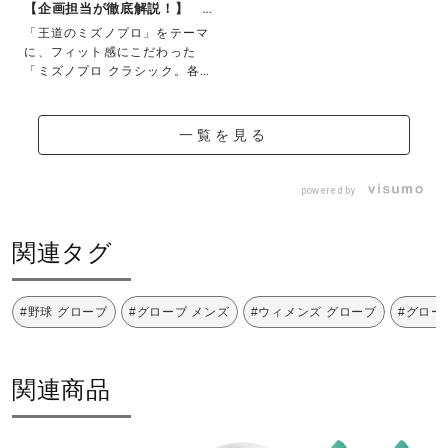
【企画担当が徹底解説！】 フ
ィット感にこ...
「王道のミズノプロ」をテーマ
に、フィット感にこだわった
「ミズノプロ クラシック。各モ
デルの特長やおす...
一覧を見る
powered by
関連タグ
#野球 グローブ
#グローブ メンズ
#ウィメンズ グローブ
#グロー
関連商品