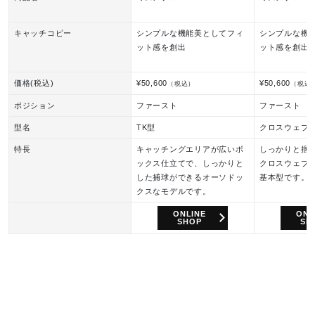
キャッチコピー
シンプルな機能美としてフィ
シンプルな機
ット感を創出
ット感を創出
価格(税込)
¥50,600
¥50,600
（税込）
（税込
ポジション
ファースト
ファースト
型名
TK型
クロスウェブ
特長
キャッチングエリアが広いボ
しっかりと掴
ックス仕立てで、しっかりと
クロスウェブ
した捕球ができるオーソドッ
基本型です。
クスなモデルです。
ONLINE
ONL
SHOP
SH