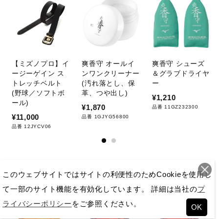
【ミズノプロ】イ
爽香守 オールイ
爽香守 シューズ
ージーゲイン ス
ンワンクリーナー
＆グラブドライヤ
トレッチベルト
(汚れ落とし、保
ー
(野球／ソフトボ
革、つや出し)
¥1,210
ール)
¥1,870
品番 11GZ232300
¥11,000
品番 1GJYG56800
品番 12JYCV06
おすすめ商品
このウェブサイトではサイトの利便性のためCookieを使用し
て一部のサイト機能を有効化しています。 詳細は当社の
プ
ライバシーポリシー
をご参照ください。
OK