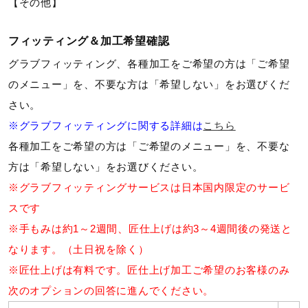
【その他】
ウォーキングシューズ
フィッティング＆加工希望確認
グラブフィッティング、各種加工をご希望の方は「ご希望
ライフスタイルグッズ
のメニュー」を、不要な方は「希望しない」をお選びくだ
さい。
インナー
※グラブフィッティングに関する詳細は
こちら
各種加工をご希望の方は「ご希望のメニュー」を、不要な
方は「希望しない」をお選びください。
寝具／ミズノスリープ
※グラブフィッティングサービスは日本国内限定のサービ
スです
アウトドア／レイン
※手もみは約1～2週間、匠仕上げは約3～4週間後の発送と
なります。（土日祝を除く）
※匠仕上げは有料です。匠仕上げ加工ご希望のお客様のみ
サポーター
次のオプションの回答に進んでください。