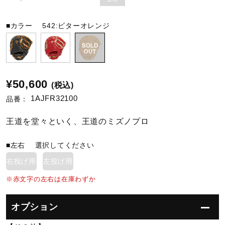
陸上競技
■カラー
542:ビターオレンジ
卓球
¥50,600
(税込)
ソフトボール
1AJFR32100
品番：
王道を堂々といく、王道のミズノプロ
柔道
■左右
選択してください
右投げ用
左投げ用
ウィンタースポーツ
※赤文字の左右は在庫わずか
ワーキング
オプション