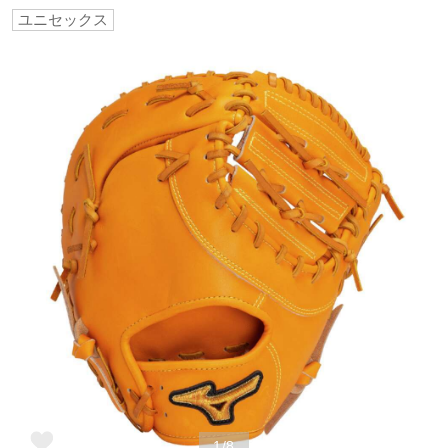
ユニセックス
野球
ゴルフ
スイム
バレーボール
テニス／ソフトテニス
バドミントン
1/8