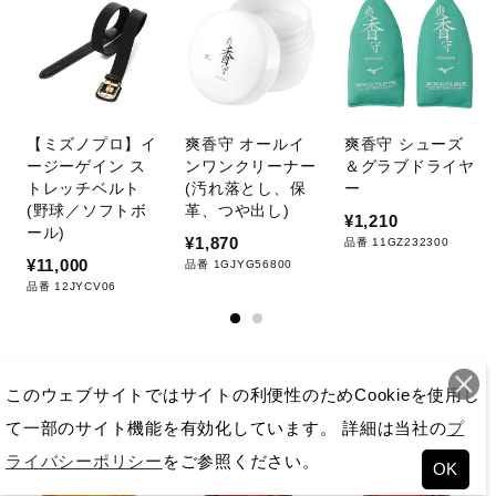
【ミズノプロ】イ
爽香守 オールイ
爽香守 シューズ
ージーゲイン ス
ンワンクリーナー
＆グラブドライヤ
トレッチベルト
(汚れ落とし、保
ー
(野球／ソフトボ
革、つや出し)
¥1,210
ール)
¥1,870
品番 11GZ232300
¥11,000
品番 1GJYG56800
品番 12JYCV06
おすすめ商品
このウェブサイトではサイトの利便性のためCookieを使用し
て一部のサイト機能を有効化しています。 詳細は当社の
プ
ライバシーポリシー
をご参照ください。
OK