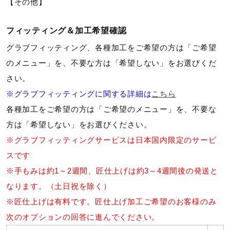
【その他】
ウォーキングシューズ
フィッティング＆加工希望確認
グラブフィッティング、各種加工をご希望の方は「ご希望
ライフスタイルグッズ
のメニュー」を、不要な方は「希望しない」をお選びくだ
さい。
インナー
※グラブフィッティングに関する詳細は
こちら
各種加工をご希望の方は「ご希望のメニュー」を、不要な
方は「希望しない」をお選びください。
寝具／ミズノスリープ
※グラブフィッティングサービスは日本国内限定のサービ
スです
アウトドア／レイン
※手もみは約1～2週間、匠仕上げは約3～4週間後の発送と
なります。（土日祝を除く）
※匠仕上げは有料です。匠仕上げ加工ご希望のお客様のみ
サポーター
次のオプションの回答に進んでください。