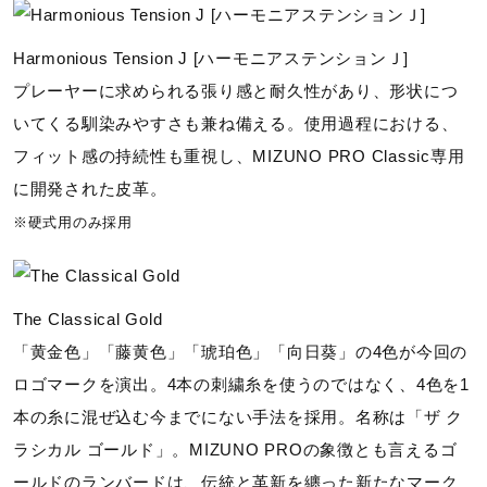
Harmonious Tension J [ハーモニアステンションＪ]
プレーヤーに求められる張り感と耐久性があり、形状につ
いてくる馴染みやすさも兼ね備える。使用過程における、
フィット感の持続性も重視し、MIZUNO PRO Classic専用
に開発された皮革。
※硬式用のみ採用
The Classical Gold
「黄金色」「藤黄色」「琥珀色」「向日葵」の4色が今回の
ロゴマークを演出。4本の刺繍糸を使うのではなく、4色を1
本の糸に混ぜ込む今までにない手法を採用。名称は「ザ ク
ラシカル ゴールド」。MIZUNO PROの象徴とも言えるゴ
ールドのランバードは、伝統と革新を纏った新たなマーク