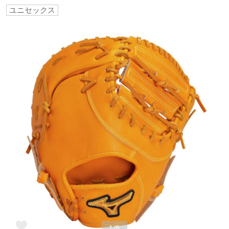
ユニセックス
野球
ゴルフ
スイム
バレーボール
テニス／ソフトテニス
バドミントン
1/8