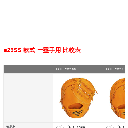
■25SS 軟式 一塁手用 比較表
1AJFR32100
1AJFR32110
商品名
ミズノプロ Classic
ミズノプロ Cla