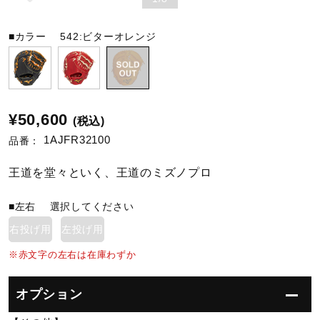
陸上競技
■カラー
542:ビターオレンジ
卓球
¥50,600
(税込)
ソフトボール
1AJFR32100
品番：
王道を堂々といく、王道のミズノプロ
柔道
■左右
選択してください
右投げ用
左投げ用
ウィンタースポーツ
※赤文字の左右は在庫わずか
ワーキング
オプション