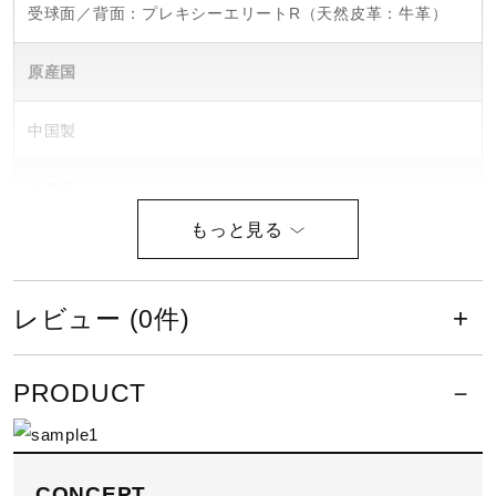
受球面／背面：プレキシーエリートR（天然皮革：牛革）
原産国
中国製
付属品
ミズノプログラブ袋付き（中国製）、1個箱入り
ポジション
レビュー (0件)
一塁手用
PRODUCT
型説明
TK型
CONCEPT