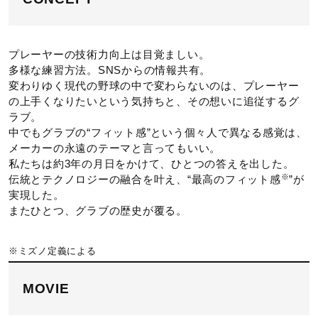
キャッチングエリアが広いボックス仕立てで、しっかりとし
た捕球ができるオーソドックスなモデル。
プレーヤーの技術力向上は目覚ましい。
発売シーズン
多様な練習方法。SNSからの情報共有。
変わりゆく現代の野球の中で変わらないのは、プレーヤー
の上手くなりたいという気持ちと、その想いに追従するグ
2025年春夏
ラブ。
中でもグラブの“フィット感”という個々人で異なる感覚は、
メーカーの永遠のテーマと言ってもいい。
私たちは約3年の月日をかけて、ひとつの答えを出した。
※
伝統とテクノロジーの融合を叶え、“最高のフィット感
”が
実現した。
またひとつ、グラブの歴史が覆る。
※ミズノ定義による
MOVIE