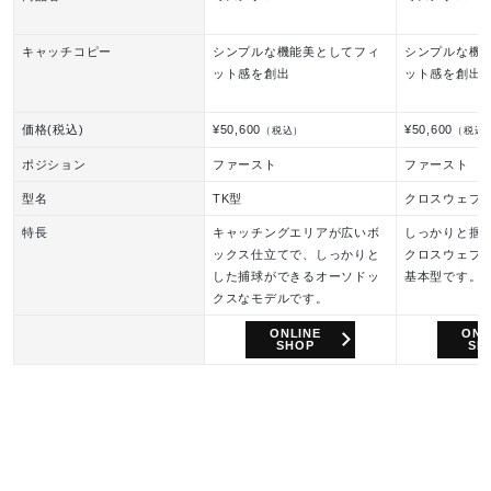
キャッチコピー
シンプルな機能美としてフィ
シンプルな機
ット感を創出
ット感を創出
価格(税込)
¥50,600
¥50,600
（税込）
（税込
ポジション
ファースト
ファースト
型名
TK型
クロスウェブ
特長
キャッチングエリアが広いボ
しっかりと掴
ックス仕立てで、しっかりと
クロスウェブ
した捕球ができるオーソドッ
基本型です。
クスなモデルです。
ONLINE
ONL
SHOP
SH