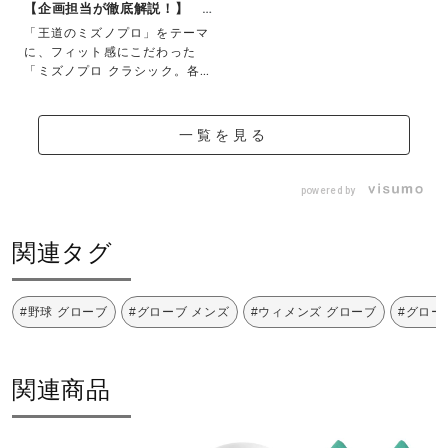
【企画担当が徹底解説！】 フ
ィット感にこ...
「王道のミズノプロ」をテーマ
に、フィット感にこだわった
「ミズノプロ クラシック。各モ
デルの特長やおす...
一覧を見る
powered by
関連タグ
#野球 グローブ
#グローブ メンズ
#ウィメンズ グローブ
#グロー
関連商品