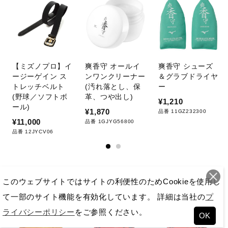
【ミズノプロ】イ
爽香守 オールイ
爽香守 シューズ
ージーゲイン ス
ンワンクリーナー
＆グラブドライヤ
トレッチベルト
(汚れ落とし、保
ー
(野球／ソフトボ
革、つや出し)
¥1,210
ール)
¥1,870
品番 11GZ232300
¥11,000
品番 1GJYG56800
品番 12JYCV06
おすすめ商品
このウェブサイトではサイトの利便性のためCookieを使用し
て一部のサイト機能を有効化しています。 詳細は当社の
プ
ライバシーポリシー
をご参照ください。
OK