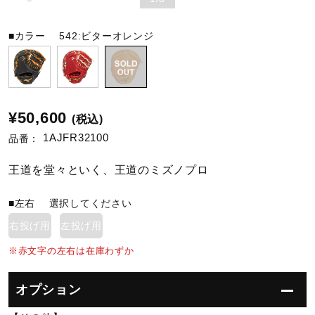
陸上競技
■カラー
542:ビターオレンジ
卓球
¥50,600
(税込)
ソフトボール
1AJFR32100
品番：
王道を堂々といく、王道のミズノプロ
柔道
■左右
選択してください
右投げ用
左投げ用
ウィンタースポーツ
※赤文字の左右は在庫わずか
ワーキング
オプション