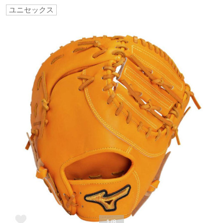
ユニセックス
野球
ゴルフ
スイム
バレーボール
テニス／ソフトテニス
バドミントン
1/8