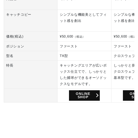
キャッチコピー
シンプルな機能美としてフィ
シンプルな機
ット感を創出
ット感を創出
価格(税込)
¥50,600
¥50,600
（税込）
（税込
ポジション
ファースト
ファースト
型名
TK型
クロスウェブ
特長
キャッチングエリアが広いボ
しっかりと掴
ックス仕立てで、しっかりと
クロスウェブ
した捕球ができるオーソドッ
基本型です。
クスなモデルです。
ONLINE
ONL
SHOP
SH