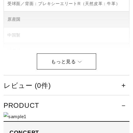
受球面／背面：プレキシーエリートR（天然皮革：牛革）
原産国
中国製
付属品
ミズノプログラブ袋付き（中国製）、1個箱入り
ポジション
レビュー (0件)
一塁手用
PRODUCT
型説明
TK型
CONCEPT