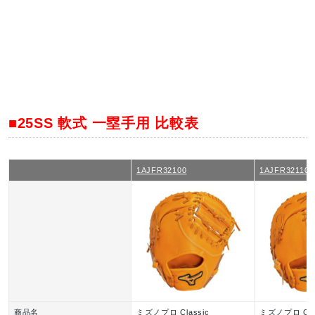
■25SS 軟式 一塁手用 比較表
1AJFR32100
1AJFR32110
商品名
ミズノプロ Classic
ミズノプロ Cla