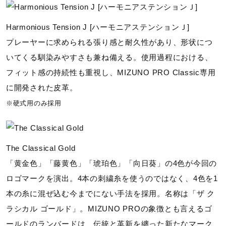
Harmonious Tension J [ハーモニアステンションＪ]
プレーヤーに求められる張り感と耐久性があり、形状につ
いてくる馴染みやすさも兼ね備える。使用過程における、
フィット感の持続性も重視し、MIZUNO PRO Classic専用
に開発された皮革。
※硬式用のみ採用
The Classical Gold
「黄金色」「藤黄色」「琥珀色」「向日葵」の4色が今回の
ロゴマークを演出。4本の刺繍糸を使うのではなく、4色を1
本の糸に混ぜ込む今までにない手法を採用。名称は「ザ ク
ラシカル ゴールド」。MIZUNO PROの象徴とも言えるゴ
ールドのランバードは、伝統と革新を纏った新たなマーク