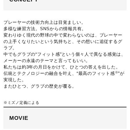
キャッチングエリアが広いボックス仕立てで、しっかりとし
た捕球ができるオーソドックスなモデル。
プレーヤーの技術力向上は目覚ましい。
発売シーズン
多様な練習方法。SNSからの情報共有。
変わりゆく現代の野球の中で変わらないのは、プレーヤー
の上手くなりたいという気持ちと、その想いに追従するグ
2025年春夏
ラブ。
中でもグラブの“フィット感”という個々人で異なる感覚は、
メーカーの永遠のテーマと言ってもいい。
私たちは約3年の月日をかけて、ひとつの答えを出した。
※
伝統とテクノロジーの融合を叶え、“最高のフィット感
”が
実現した。
またひとつ、グラブの歴史が覆る。
※ミズノ定義による
MOVIE