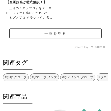
【企画担当が徹底解説！】 フ
ィット感にこ...
「王道のミズノプロ」をテーマ
に、フィット感にこだわった
「ミズノプロ クラシック。各モ
デルの特長やおす...
一覧を見る
powered by
関連タグ
#野球 グローブ
#グローブ メンズ
#ウィメンズ グローブ
#グロー
関連商品