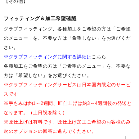
【その他】
ウォーキングシューズ
フィッティング＆加工希望確認
グラブフィッティング、各種加工をご希望の方は「ご希望
ライフスタイルグッズ
のメニュー」を、不要な方は「希望しない」をお選びくだ
さい。
インナー
※グラブフィッティングに関する詳細は
こちら
各種加工をご希望の方は「ご希望のメニュー」を、不要な
方は「希望しない」をお選びください。
寝具／ミズノスリープ
※グラブフィッティングサービスは日本国内限定のサービ
スです
アウトドア／レイン
※手もみは約1～2週間、匠仕上げは約3～4週間後の発送と
なります。（土日祝を除く）
※匠仕上げは有料です。匠仕上げ加工ご希望のお客様のみ
サポーター
次のオプションの回答に進んでください。