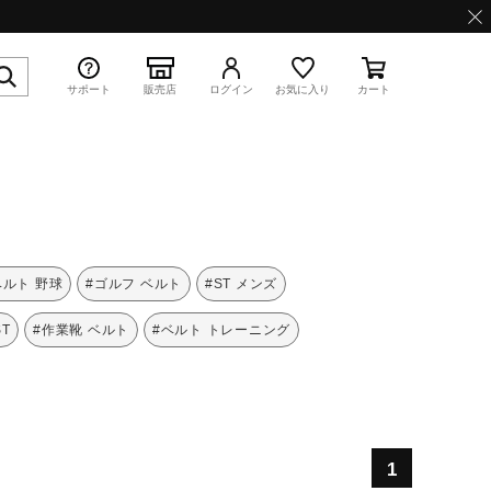
サポート
販売店
ログイン
お気に入り
カート
特集
ベルト 野球
#ゴルフ ベルト
#ST メンズ
T
#作業靴 ベルト
#ベルト トレーニング
WAVE PROPHECY 13.2
1