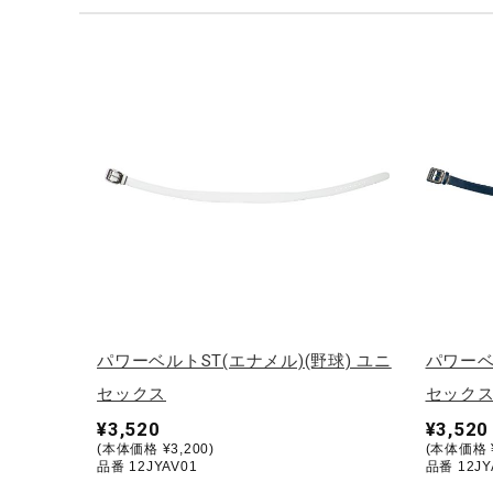
テニス／ソフトテニス
バドミントン
陸上競技
卓球
ソフトボール
柔道
ウィンタースポーツ
ワーキング
ウォーキングシューズ
パワーベルトST(エナメル)(野球) ユニ
パワーベ
ライフスタイルグッズ
セックス
セック
インナー
¥3,520
¥3,520
(本体価格 ¥3,200)
(本体価格 ¥
寝具／ミズノスリープ
品番 12JYAV01
品番 12JY