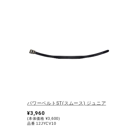
アウトドア／レイン
サポーター
健康／エクササイズ
ジュニア／キッズ
メディカル
コラボ／ライセンス
セール
その他
パワーベルトST(スムース) ジュニア
¥3,960
(本体価格 ¥3,600)
品番 12JYCV10