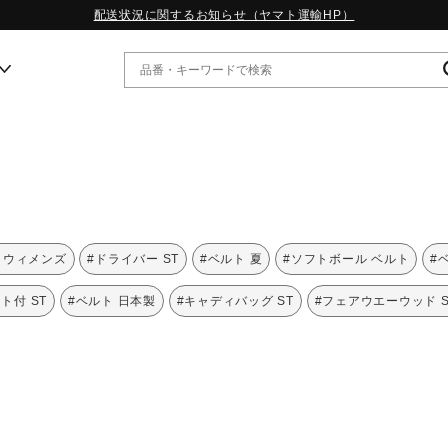
配送状況に関するお知らせ（ヤマト運輸HP）
ー
WP13.2｜特集
MORELIA LS｜特集
W.PROPHECY1｜特集
 ウィメンズ
#ドライバー ST
#ベルト 夏
#ソフトボール ベルト
#
WP MAGIC MITA｜特集
WP STRAP｜特集
ト付 ST
#ベルト 日本製
#キャディバッグ ST
#フェアウエーウッド S
スペシャルカラーパック｜特集
WP STRAP 2｜特集
マーガレット・ハウエル｜特集
KICKS & ECHO｜特集