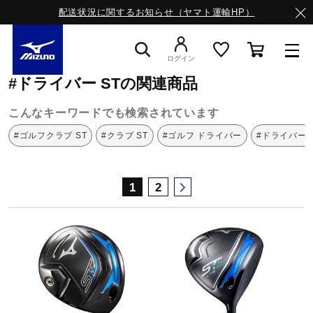
配送状況に関するお知らせ（ヤマト運輸HP）
ミズノ公式オンライン
ドライバー
ST
ログイン
#ドライバー STの関連商品
スニーカー
こんなキーワードでも検索されています
#ゴルフクラブ ST
#クラブ ST
#ゴルフ ドライバー
#ドライバー 
ライフスタイルウエア
1
2
ランニング
サッカー／フットサル
トレーニング