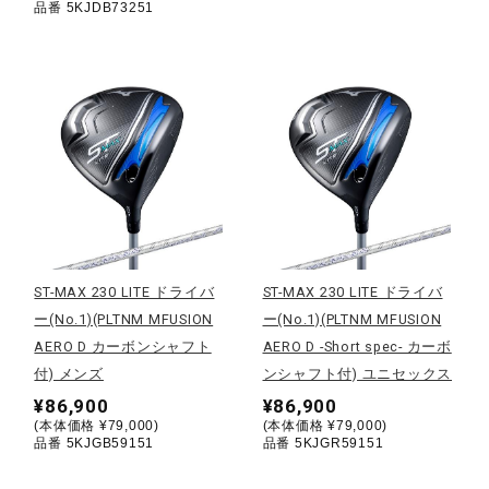
品番 5KJDB73251
健康／エクササイズ
ジュニア／キッズ
メディカル
コラボ／ライセンス
ST-MAX 230 LITE ドライバ
ST-MAX 230 LITE ドライバ
ー(No.1)(PLTNM MFUSION
ー(No.1)(PLTNM MFUSION
セール
AERO D カーボンシャフト
AERO D -Short spec- カーボ
付) メンズ
ンシャフト付) ユニセックス
¥86,900
¥86,900
その他
(本体価格 ¥79,000)
(本体価格 ¥79,000)
品番 5KJGB59151
品番 5KJGR59151