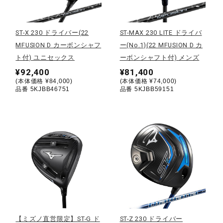
野球
ST-X 230 ドライバー(22
ST-MAX 230 LITE ドライバ
MFUSION D カーボンシャフ
ー(No.1)(22 MFUSION D カ
ト付) ユニセックス
ーボンシャフト付) メンズ
ゴルフ
¥92,400
¥81,400
(本体価格 ¥84,000)
(本体価格 ¥74,000)
品番 5KJBB46751
品番 5KJBB59151
スイム
バレーボール
テニス／ソフトテニス
バドミントン
【ミズノ直営限定】ST-G ド
ST-Z 230 ドライバー