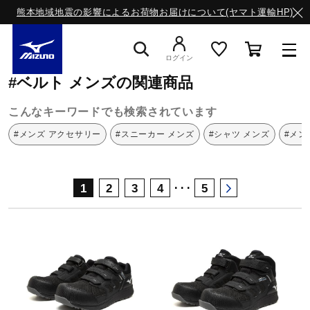
熊本地域地震の影響によるお荷物お届けについて(ヤマト運輸HP)
ミズノ公式オンライン
ベルト
メンズ
ログイン
#ベルト メンズの関連商品
スニーカー
こんなキーワードでも検索されています
#メンズ アクセサリー
#スニーカー メンズ
#シャツ メンズ
#メン
ライフスタイルウエア
･･･
1
2
3
4
5
ランニング
サッカー／フットサル
トレーニング