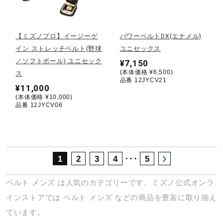
サポート
【ミズノプロ】イージーゲ
パワーベルトDX(エナメル)
直営店一覧
イン ストレッチベルト(野球
ユニセックス
／ソフトボール) ユニセック
¥7,150
(本体価格 ¥6,500)
ス
取扱店一覧
品番 12JYCV21
¥11,000
(本体価格 ¥10,000)
品番 12JYCV06
･･･
1
2
3
4
5
ベルト
メンズ
は人気のカテゴリーです。ミズノ公式オンラ
インストアでは
ベルト
メンズ
などの商品を豊富に取り揃え
ています。