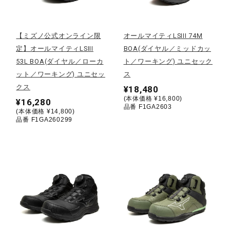
野球
【ミズノ公式オンライン限
オールマイティLSIII 74M
定】オールマイティLSIII
BOA(ダイヤル／ミッドカッ
53L BOA(ダイヤル／ローカ
ト／ワーキング) ユニセック
ゴルフ
ット／ワーキング) ユニセッ
ス
クス
¥18,480
(本体価格 ¥16,800)
¥16,280
スイム
品番 F1GA2603
(本体価格 ¥14,800)
品番 F1GA260299
バレーボール
テニス／ソフトテニス
バドミントン