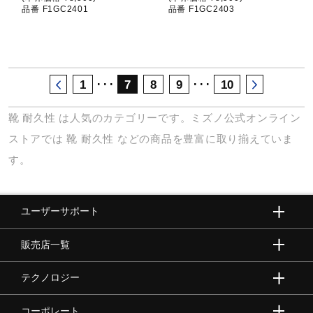
品番 F1GC2401
品番 F1GC2403
･･･
･･･
1
7
8
9
10
靴
耐久性
は人気のカテゴリーです。ミズノ公式オンライン
ストアでは
靴
耐久性
などの商品を豊富に取り揃えていま
す。
ユーザーサポート
販売店一覧
テクノロジー
コーポレート