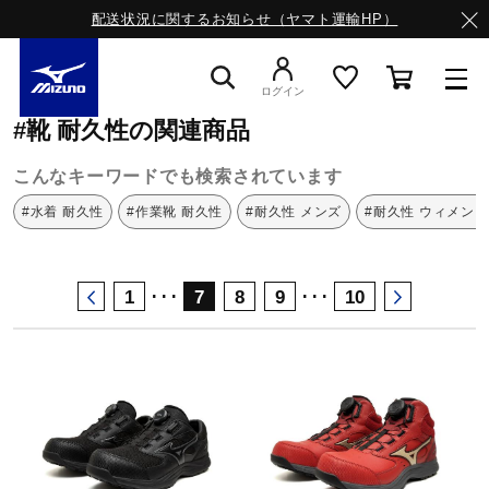
配送状況に関するお知らせ（ヤマト運輸HP）
ミズノ公式オンライン
靴
耐久性
ログイン
#靴 耐久性の関連商品
スニーカー
こんなキーワードでも検索されています
#水着 耐久性
#作業靴 耐久性
#耐久性 メンズ
#耐久性 ウィメンズ
ライフスタイルウエア
･･･
･･･
1
7
8
9
10
ランニング
サッカー／フットサル
トレーニング