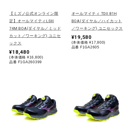
陸上競技
【ミズノ公式オンライン限
オールマイティ TDII 81H
定】オールマイティLSIII
BOA(ダイヤル／ハイカット
74M BOA(ダイヤル／ミッド
／ワーキング) ユニセックス
卓球
カット／ワーキング) ユニセ
¥19,580
(本体価格 ¥17,800)
ックス
品番 F1GA2605
¥18,480
ソフトボール
(本体価格 ¥16,800)
品番 F1GA260399
柔道
ウィンタースポーツ
ワーキング