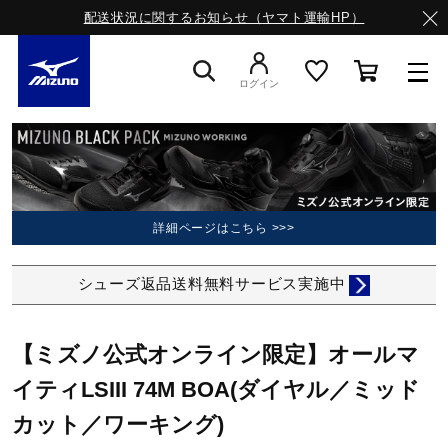
配送状況に関するお知らせ（ヤマト運輸HP）
ログイン
スニーカー
ライフスタイルウエア
詳細ページはこちら >>>
シューズ返品送料無料サービス実施中
ランニング
【ミズノ公式オンライン限定】オールマ
サッカー／フットサル
イティLSIII 74M BOA(ダイヤル／ミッド
カット／ワーキング)
トレーニング