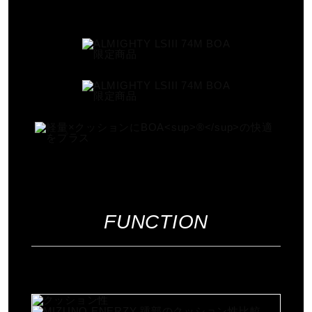
サイズ
24.5～28.0、29.0cm
カラー
99：ブラック
素材
甲材：人工皮革、合成繊維、合成皮革
FUNCTION
底材：ゴム底（耐油性）
原産国
カンボジア製