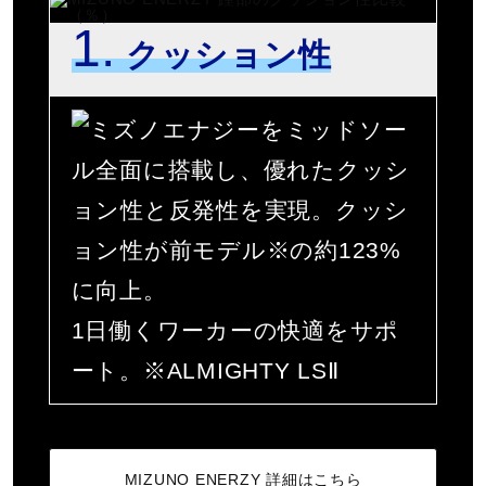
1.
質量
クッション性
約415g（26.0cm片方）
をミッドソー
インソール
ル全面に搭載し、優れたクッシ
ョン性と反発性を実現。クッシ
PUスポンジ＋合成繊維
■抗菌防臭加工メッシュ（取り外し可）
ョン性が前モデル※の約123%
に向上。
シューズ幅
1日働くワーカーの快適をサポ
3E相当（ワイド）の方向け
ート。※ALMIGHTY LSⅡ
■シューズサイズの計測方法はこちら
ソール特徴
MIZUNO ENERZY 詳細はこちら