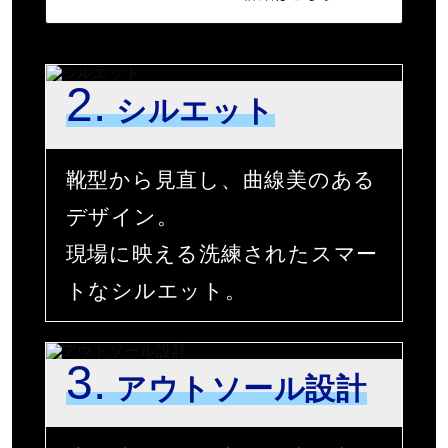
SタイプSIIIソール
サステナビリティ
2.
シルエット
材料：
アッパー本体の人工皮革基布に90％以上のリサイクル素材
靴型から見直し、曲線美のある
を使用。
アッパー本体裏地のテキスタイルに90％以上のリサイクル
デザイン。
素材を使用。
現場に映える洗練されたスマー
発売シーズン
トなシルエット。
2026年春夏
3.
アウトソール設計