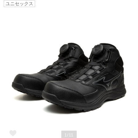
ユニセックス
野球
ゴルフ
スイム
バレーボール
テニス／ソフトテニス
バドミントン
1/11