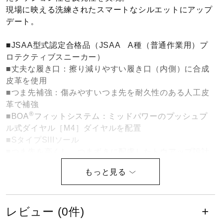
現場に映える洗練されたスマートなシルエットにアップ
健康／エクササイズ
デート。
■JSAA型式認定合格品（JSAA A種（普通作業用）プ
ジュニア／キッズ
ロテクティブスニーカー）
■丈夫な履き口：擦り減りやすい履き口（内側）に合成
皮革を使用
メディカル
■つま先補強：傷みやすいつま先を耐久性のある人工皮
革で補強
®
■BOA
フィットシステム：ミッドパワーのプッシュプ
コラボ／ライセンス
ル式ダイヤル［M4］ダイヤルを配置
■SタイプSIIIソール
■つま先を高くし、つまずきに配慮したトウアップ設計
セール
■擦り減りやすい部分の意匠を高く設計し、 長く履いて
も擦り減りにくい
■耐燃料油性：油による劣化がしにくいラバーソール
その他
■買い替え目安：突起部分がスリップサインと同じ高さ
レビュー (0件)
まで擦り減ったら買い替えの目安（2ヶ所あり）