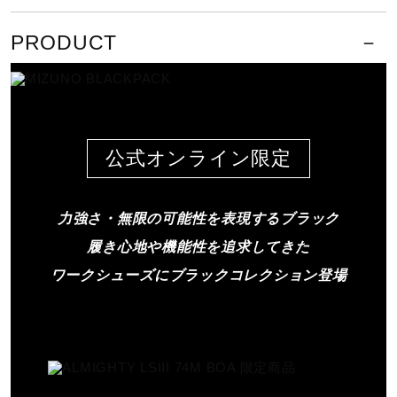
■光を反射：夜間の作業時に光を反射する再帰反射材を
サポート
採用
PRODUCT
■踵部の衝撃エネルギー吸収性、耐滑性
■硬質樹脂先芯入り
直営店一覧
※JIS規格認定の安全靴とは異なります。
※お客様のお使いのパソコンの環境によって実物と多少
取扱店一覧
公式オンライン限定
の色の見え方が異なります。
力強さ・無限の可能性を表現するブラック
柔らかさと反発性に優れたミッドソ
ール素材
履き心地や機能性を追求してきた
ワークシューズに
ブラックコレクション登場
®
BOA
はダイヤル式のパフォーマン
スフィットシステムです。