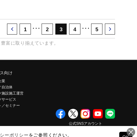
･･･
･･･
1
2
3
4
5
を豊富に取り揃えています。
ス向け
企業
／自治体
ツ施設施工運営
ツサービス
ト／セミナー
公式SNSアカウント
シーポリシー
をご参照ください。