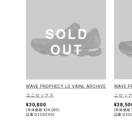
アウトドア／レイン
サポーター
健康／エクササイズ
ジュニア／キッズ
メディカル
コラボ／ライセンス
セール
その他
WAVE PROPHECY LS VAINL ARCHIVE
WAVE P
ユニセックス
ニセッ
¥30,800
¥38,50
(本体価格 ¥28,000)
(本体価格 ¥
品番 D1GD2405
品番 D1G