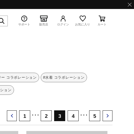
サポート
販売店
ログイン
お気に入り
カート
特集
リー コラボレーション
#水着 コラボレーション
ーション
WAVE PROPHECY 13.2
･･･
･･･
1
2
3
4
5