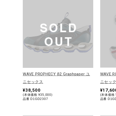
テニス／ソフトテニス
バドミントン
陸上競技
卓球
ソフトボール
柔道
ウィンタースポーツ
ワーキング
WAVE PROPHECY β2 Graphpaper ユ
WAVE R
ウォーキングシューズ
ニセックス
ニセッ
¥38,500
¥17,60
ライフスタイルグッズ
(本体価格 ¥35,000)
(本体価格 ¥
品番 D1GD2307
品番 D1G
インナー
寝具／ミズノスリープ