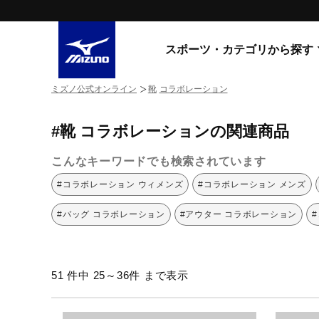
スポーツ・カテゴリから探す
ミズノ公式オンライン
靴
コラボレーション
スニーカー
スニーカ
#靴 コラボレーションの関連商品
ライフスタイルウエア
すべてのシリーズ
ランニング
こんなキーワードでも検索されています
WAVE PROPHECY
MORELIA LS
サッカー／フットサル
#コラボレーション ウィメンズ
#コラボレーション メンズ
WAVE RIDER
トレーニング
MXR
#バッグ コラボレーション
#アウター コラボレーション
ゴアテックス
野球
コラボレーション
その他シリーズ
ゴルフ
51 件中 25～36件 まで表示
スイム
スニーカー商品をすべて見る
バレーボール