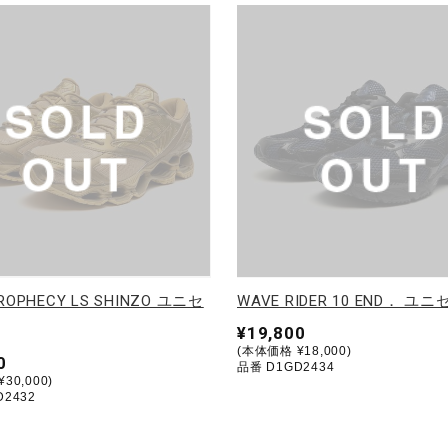
ROPHECY LS SHINZO ユニセ
WAVE RIDER 10 END． ユ
¥19,800
(本体価格 ¥18,000)
0
品番 D1GD2434
30,000)
D2432