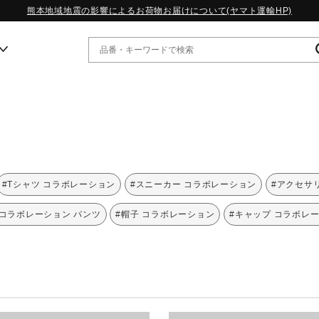
熊本地域地震の影響によるお荷物お届けについて(ヤマト運輸HP)
ー
WP13.2｜特集
MORELIA LS｜特集
W.PROPHECY1｜特集
#Tシャツ コラボレーション
#スニーカー コラボレーション
#アクセサ
WP MAGIC MITA｜特集
WP STRAP｜特集
#コラボレーション パンツ
#帽子 コラボレーション
#キャップ コラボレ
スペシャルカラーパック｜特集
WP STRAP 2｜特集
マーガレット・ハウエル｜特集
KICKS & ECHO｜特集