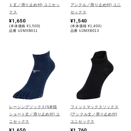
ト丈／滑り止め付) ユニセッ
アンクル／滑り止め付) ユニ
クス
セックス
陸上競技
¥1,650
¥1,540
(本体価格 ¥1,500)
(本体価格 ¥1,400)
品番 U2MXB011
品番 U2MXB013
卓球
ソフトボール
柔道
ウィンタースポーツ
レーシングソックス(5本指
フィットマックスソックス
ショート丈／滑り止め付) ユ
(アンクル丈／滑り止め付)
ワーキング
ニセックス
ユニセックス
¥1,650
¥1,760