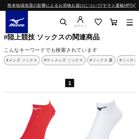
熊本地域地震の影響によるお荷物お届けについて(ヤマト運輸HP)
ミズノ公式オンライン
陸上競技
ソックス
ログイン
#陸上競技 ソックスの関連商品
スニーカー
こんなキーワードでも検索されています
#メンズ ソックス
#ウィメンズ ソックス
#ソックス 夏
#ソックス
ライフスタイルウエア
1
ランニング
サッカー／フットサル
トレーニング