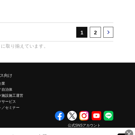
1
2
富に取り揃えています。
ス向け
企業
／自治体
ツ施設施工運営
ツサービス
ト／セミナー
公式SNSアカウント