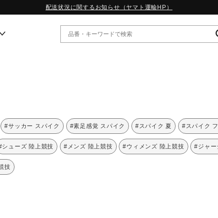
配送状況に関するお知らせ（ヤマト運輸HP）
ー
WP13.2｜特集
MORELIA LS｜特集
W.PROPHECY1｜特集
#サッカー スパイク
#素足感覚 スパイク
#スパイク 夏
#スパイク 
WP MAGIC MITA｜特集
WP STRAP｜特集
#シューズ 陸上競技
#メンズ 陸上競技
#ウィメンズ 陸上競技
#ジャー
スペシャルカラーパック｜特集
WP STRAP 2｜特集
上競技
マーガレット・ハウエル｜特集
KICKS & ECHO｜特集