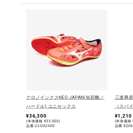
テニス／ソフトテニス
バドミントン
陸上競技
卓球
ソフトボール
柔道
ウィンタースポーツ
ワーキング
ウォーキングシューズ
クロノインクスNEO JAPAN(短距離／
三進興
ライフスタイルグッズ
ハードル) ユニセックス
（スパイ
インナー
¥36,300
¥1,210
(本体価格 ¥33,000)
(本体価格 ¥
寝具／ミズノスリープ
品番 U1GA2400
品番 8ZA6