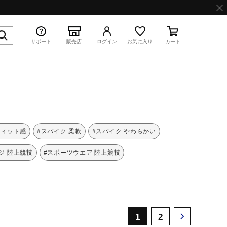
サポート
販売店
ログイン
お気に入り
カート
特集
フィット感
#スパイク 柔軟
#スパイク やわらかい
ジ 陸上競技
#スポーツウエア 陸上競技
WAVE PROPHECY 13.2
1
2