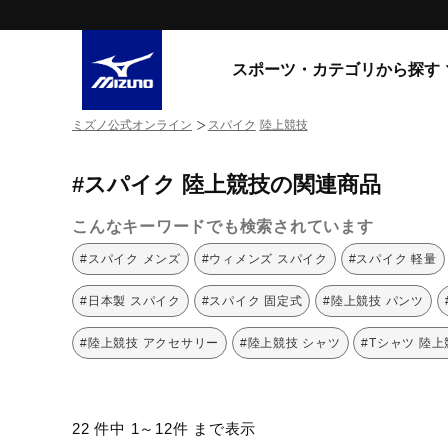
スポーツ・カテゴリから探す
ミズノ公式オンライン
スパイク
陸上競技
スニーカー
スニーカ
#スパイク 陸上競技の関連商品
ライフスタイルウエア
すべてのシリーズ
ランニング
こんなキーワードでも検索されています
WAVE PROPHECY
MORELIA LS
サッカー／フットサル
#スパイク メンズ
#ウィメンズ スパイク
#スパイク 軽量
WAVE RIDER
トレーニング
MXR
#日本製 スパイク
#スパイク 固定式
#陸上競技 パンツ
ゴアテックス
野球
コラボレーション
#陸上競技 アクセサリー
#陸上競技 シャツ
#Tシャツ 陸
その他シリーズ
ゴルフ
スイム
スニーカー商品をすべて見る
22 件中 1～12件 まで表示
バレーボール