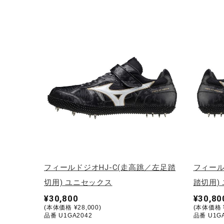
アウトドア／レイン
サポーター
健康／エクササイズ
ジュニア／キッズ
メディカル
コラボ／ライセンス
セール
その他
フィールドジオHJ-C(走高跳／左足踏
フィール
切用) ユニセックス
踏切用)
¥30,800
¥30,80
(本体価格 ¥28,000)
(本体価格 ¥
品番 U1GA2042
品番 U1GA