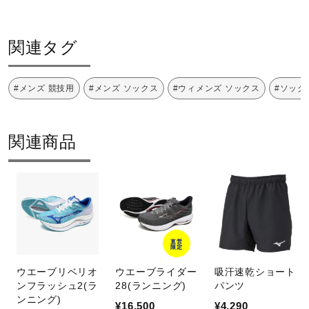
関連タグ
#メンズ 競技用
#メンズ ソックス
#ウィメンズ ソックス
#ソック
関連商品
直営
限定
ウエーブリベリオ
ウエーブライダー
吸汗速乾ショート
ンフラッシュ2(ラ
28(ランニング)
パンツ
ンニング)
¥16,500
¥4,290