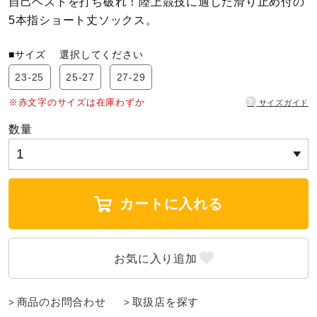
自己ベストを打ち破れ！陸上競技に適した滑り止め付の
5本指ショート丈ソックス。
陸上競技
■サイズ
選択してください
23-25
25-27
27-29
卓球
?
※赤文字のサイズは在庫わずか
サイズガイド
数量
ソフトボール
柔道
カートに入れる
ウィンタースポーツ
ワーキング
商品のお問合わせ
取扱店を探す