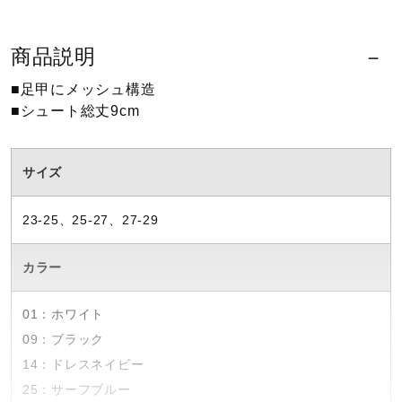
ウォーキングシューズ
商品説明
■足甲にメッシュ構造
ライフスタイルグッズ
■シュート総丈9cm
インナー
サイズ
23-25、25-27、27-29
寝具／ミズノスリープ
カラー
アウトドア／レイン
01：ホワイト
09：ブラック
サポーター
14：ドレスネイビー
25：サーフブルー