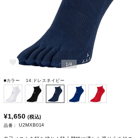
野球
ゴルフ
スイム
1/4
■カラー
14:ドレスネイビー
バレーボール
テニス／ソフトテニス
¥1,650
(税込)
U2MXB014
品番：
バドミントン