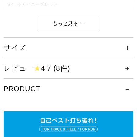
62：チャイニーズレッド
健康／エクササイズ
素材
ジュニア／キッズ
綿，ポリエステル、ナイロン、ポリウレタン
サイズ
メディカル
原産国
レビュー
★
4.7 (8件)
中国製
コラボ／ライセンス
発売シーズン
PRODUCT
セール
2024年春夏
その他