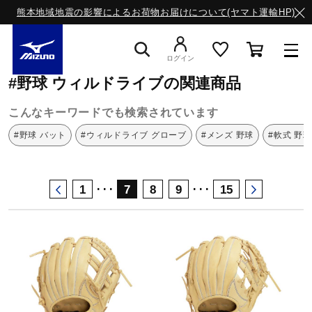
熊本地域地震の影響によるお荷物お届けについて(ヤマト運輸HP)
ミズノ公式オンライン
野球
ウィルドライブ
ログイン
#野球 ウィルドライブの関連商品
スニーカー
こんなキーワードでも検索されています
#野球 バット
#ウィルドライブ グローブ
#メンズ 野球
#軟式 野球
ライフスタイルウエア
･･･
･･･
1
7
8
9
15
ランニング
サッカー／フットサル
トレーニング