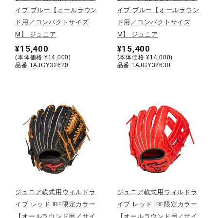
イブ ブルー【オールラウン
イブ ブルー【オールラウン
陸上競技
ド用／コンパクトサイズ
ド用／コンパクトサイズ
M】 ジュニア
M】 ジュニア
¥15,400
¥15,400
卓球
(本体価格 ¥14,000)
(本体価格 ¥14,000)
品番 1AJGY32620
品番 1AJGY32630
ソフトボール
柔道
ウィンタースポーツ
ジュニア軟式用ウィルドラ
ジュニア軟式用ウィルドラ
ワーキング
イブ レッド IBE限定カラー
イブ レッド IBE限定カラー
【オールラウンド用／サイ
【オールラウンド用／サイ