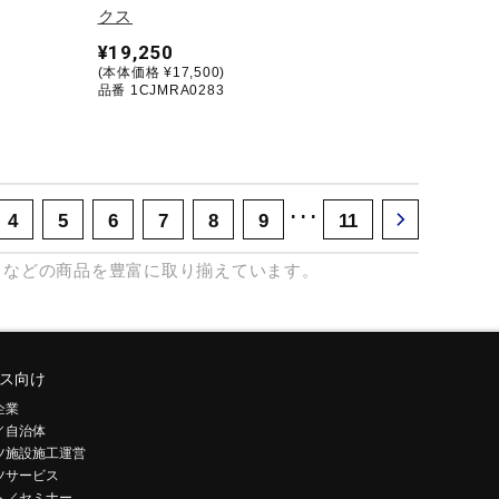
クス
¥19,250
(本体価格 ¥17,500)
品番 1CJMRA0283
･･･
4
5
6
7
8
9
11
などの商品を豊富に取り揃えています。
ス向け
企業
／自治体
ツ施設施工運営
ツサービス
ト／セミナー