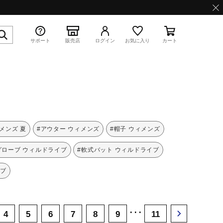
サポート
販売店
ログイン
お気に入り
カート
特集
メンズ 夏
#アウター ウィメンズ
#帽子 ウィメンズ
グローブ ウィルドライブ
#軟式バット ウィルドライブ
イブ
WAVE PROPHECY 13.2
･･･
4
5
6
7
8
9
11