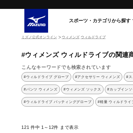
スポーツ・カテゴリから探す
ミズノ公式オンライン
ウィメンズ
ウィルドライブ
スニーカー
スニーカ
#ウィメンズ ウィルドライブの関連
ライフスタイルウエア
すべてのシリーズ
ランニング
こんなキーワードでも検索されています
WAVE PROPHECY
MORELIA LS
サッカー／フットサル
#ウィルドライブ グローブ
#アクセサリー ウィメンズ
#
WAVE RIDER
トレーニング
MXR
#パンツ ウィメンズ
#ウィメンズ ソックス
#カップインソ
ゴアテックス
野球
コラボレーション
#ウィルドライブ バッティンググローブ
#軽量 ウィルドライ
その他シリーズ
ゴルフ
スイム
スニーカー商品をすべて見る
121 件中 1～12件 まで表示
バレーボール