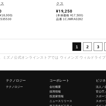
クス
クス
0
¥19,250
18,000)
(本体価格 ¥17,500)
S35530
品番 1CJMRA0282
1
2
3
。ミズノ公式オンラインストアでは
ウィメンズ
ウィルドライブ
テクノロジー
コーポレート
ビジネ
テクノロジー
会社概要
法人／
採用情報
官公庁
投資家情報
スポー
ニュースリリース
スポー
サステナビリティ
イベン