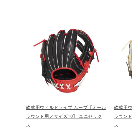
アウトドア／レイン
サポーター
健康／エクササイズ
ジュニア／キッズ
メディカル
コラボ／ライセンス
セール
その他
軟式用ウィルドライブ ムーブ【オール
軟式用ウ
ラウンド用／サイズ10】 ユニセック
ラウンド
ス
ス