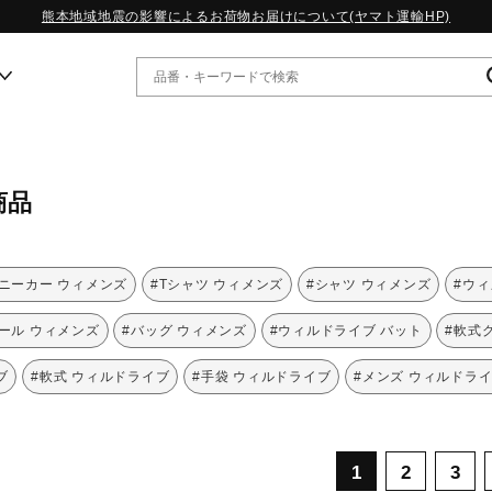
熊本地域地震の影響によるお荷物お届けについて(ヤマト運輸HP)
ー
商品
WP13.2｜特集
MORELIA LS｜特集
W.PROPHECY1｜特集
スニーカー ウィメンズ
#Tシャツ ウィメンズ
#シャツ ウィメンズ
#ウィ
WP MAGIC MITA｜特集
WP STRAP｜特集
ール ウィメンズ
#バッグ ウィメンズ
#ウィルドライブ バット
#軟式
スペシャルカラーパック｜特集
WP STRAP 2｜特集
ブ
#軟式 ウィルドライブ
#手袋 ウィルドライブ
#メンズ ウィルドラ
マーガレット・ハウエル｜特集
KICKS & ECHO｜特集
1
2
3