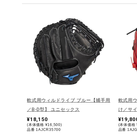
テニス／ソフトテニス
バドミントン
陸上競技
卓球
ソフトボール
柔道
ウィンタースポーツ
ワーキング
ウォーキングシューズ
軟式用ウィルドライブ ブルー【捕手用
軟式用ウ
ライフスタイルグッズ
／B-D型】 ユニセックス
け／サイ
インナー
¥18,150
¥19,80
(本体価格 ¥16,500)
(本体価格 ¥
寝具／ミズノスリープ
品番 1AJCR35700
品番 1AJG