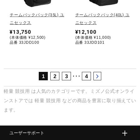
サポート
チームバックパック(35L) ユ
チームバックパック(40L) ユ
ニセックス
ニセックス
直営店一覧
¥13,750
¥12,100
(本体価格 ¥12,500)
(本体価格 ¥11,000)
品番 33JDD100
品番 33JDD101
取扱店一覧
･･･
1
2
3
4
軽量
競技用
は人気のカテゴリーです。ミズノ公式オンライ
ンストアでは
軽量
競技用
などの商品を豊富に取り揃えてい
ます。
ユーザーサポート