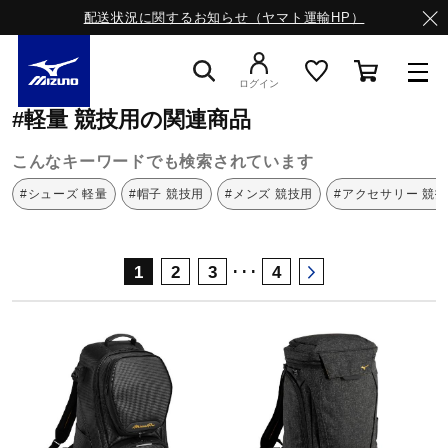
配送状況に関するお知らせ（ヤマト運輸HP）
ミズノ公式オンライン
軽量
競技用
ログイン
#軽量 競技用の関連商品
スニーカー
こんなキーワードでも検索されています
#シューズ 軽量
#帽子 競技用
#メンズ 競技用
#アクセサリー 競
ライフスタイルウエア
･･･
1
2
3
4
ランニング
サッカー／フットサル
トレーニング