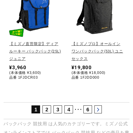
サポート
直営店一覧
【ミズノ直営限定】ディア
【ミズノプロ】オールイン
取扱店一覧
ルーキー バックパック(25L)
ワンバックパック(53L) ユニ
ジュニア
セックス
¥3,960
¥19,800
(本体価格 ¥3,600)
(本体価格 ¥18,000)
品番 1FJDCR03
品番 1FJDD000
･･･
1
2
3
4
6
バックパック
競技用
は人気のカテゴリーです。ミズノ公式
オンラインストアでは
バックパック
競技用
などの商品を豊