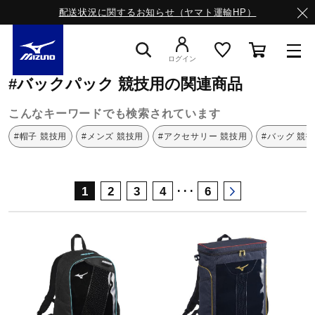
配送状況に関するお知らせ（ヤマト運輸HP）
ミズノ公式オンライン
バックパック
競技用
ログイン
#バックパック 競技用の関連商品
スニーカー
こんなキーワードでも検索されています
#帽子 競技用
#メンズ 競技用
#アクセサリー 競技用
#バッグ 競
ライフスタイルウエア
･･･
1
2
3
4
6
ランニング
サッカー／フットサル
トレーニング