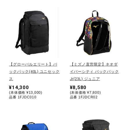
健康／エクササイズ
ジュニア／キッズ
メディカル
【グローバルエリート】バ
【ミズノ直営限定】ネオダ
コラボ／ライセンス
ックパック(40L) ユニセック
イバーシティ バックパック
ス
Jr(23L) ジュニア
¥14,300
¥8,580
セール
(本体価格 ¥13,000)
(本体価格 ¥7,800)
品番 1FJDC010
品番 1FJDCR02
その他