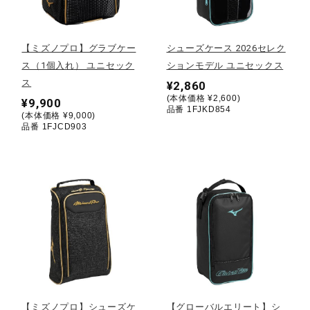
野球
【ミズノプロ】グラブケー
シューズケース 2026セレク
ス（1個入れ） ユニセック
ションモデル ユニセックス
ス
¥2,860
ゴルフ
(本体価格 ¥2,600)
¥9,900
品番 1FJKD854
(本体価格 ¥9,000)
品番 1FJCD903
スイム
バレーボール
テニス／ソフトテニス
バドミントン
【ミズノプロ】シューズケ
【グローバルエリート】シ