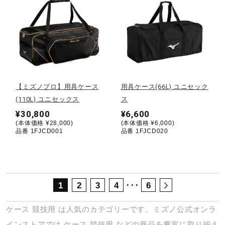
サポート
直営店一覧
取扱店一覧
【ミズノプロ】用具ケース
用具ケース(66L) ユニセック
(110L) ユニセックス
ス
¥30,800
¥6,600
(本体価格 ¥28,000)
(本体価格 ¥6,000)
品番 1FJCD001
品番 1FJCD020
･･･
1
2
3
4
6
ケース
競技用
は人気のカテゴリーです。ミズノ公式オンラ
インストアでは
ケース
競技用
などの商品を豊富に取り揃え