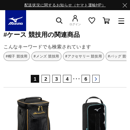
配送状況に関するお知らせ（ヤマト運輸HP）
ミズノ公式オンライン
ケース
競技用
ログイン
#ケース 競技用の関連商品
スニーカー
こんなキーワードでも検索されています
#帽子 競技用
#メンズ 競技用
#アクセサリー 競技用
#バッグ 競
ライフスタイルウエア
･･･
1
2
3
4
6
ランニング
サッカー／フットサル
トレーニング