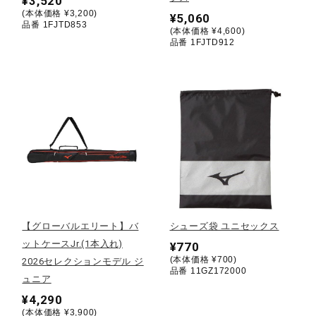
¥3,520
(本体価格 ¥3,200)
¥5,060
ウォーキングシューズ
品番 1FJTD853
(本体価格 ¥4,600)
品番 1FJTD912
ライフスタイルグッズ
インナー
寝具／ミズノスリープ
【グローバルエリート】バ
シューズ袋 ユニセックス
アウトドア／レイン
ットケースJr.(1本入れ)
¥770
(本体価格 ¥700)
2026セレクションモデル ジ
品番 11GZ172000
ュニア
サポーター
¥4,290
(本体価格 ¥3,900)