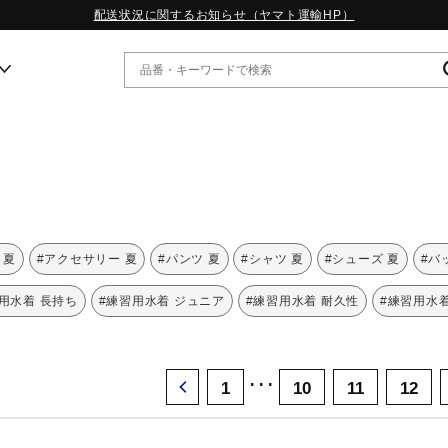
配送状況に関するお知らせ（ヤマト運輸HP）
ー
WP13.2｜特集
MORELIA LS｜特集
W.PROPHECY1｜特集
 夏
#アクセサリー 夏
#パンツ 夏
#シャツ 夏
#シューズ 夏
#バ
WP MAGIC MITA｜特集
WP STRAP｜特集
用水着 長持ち
#練習用水着 ジュニア
#練習用水着 耐久性
#練習用水
スペシャルカラーパック｜特集
WP STRAP 2｜特集
マーガレット・ハウエル｜特集
･･･
KICKS & ECHO｜特集
1
10
11
12