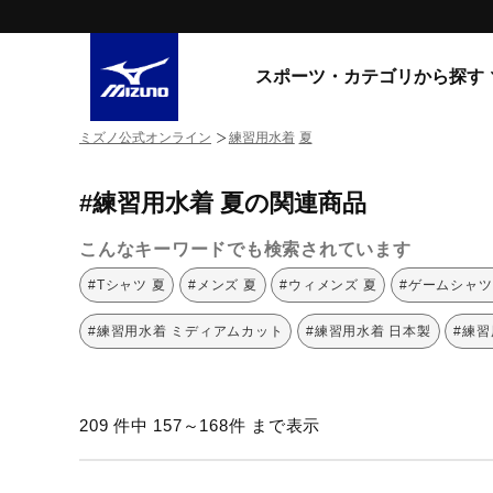
スポーツ・カテゴリから探す
ミズノ公式オンライン
練習用水着
夏
スニーカー
スニーカ
#練習用水着 夏の関連商品
ライフスタイルウエア
すべてのシリーズ
ランニング
こんなキーワードでも検索されています
WAVE PROPHECY
MORELIA LS
サッカー／フットサル
#Tシャツ 夏
#メンズ 夏
#ウィメンズ 夏
#ゲームシャツ
WAVE RIDER
トレーニング
MXR
#練習用水着 ミディアムカット
#練習用水着 日本製
#練習
ゴアテックス
野球
コラボレーション
その他シリーズ
ゴルフ
209 件中 157～168件 まで表示
スイム
スニーカー商品をすべて見る
バレーボール