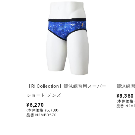
テニス／ソフトテニス
バドミントン
陸上競技
卓球
ソフトボール
柔道
ウィンタースポーツ
ワーキング
【Ri Collection】競泳練習用スーパー
競泳練習
ウォーキングシューズ
ショート メンズ
¥8,360
(本体価格 ¥
¥6,270
ライフスタイルグッズ
品番 N2M
(本体価格 ¥5,700)
品番 N2MBD570
インナー
寝具／ミズノスリープ