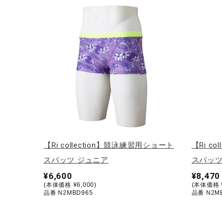
アウトドア／レイン
サポーター
健康／エクササイズ
ジュニア／キッズ
メディカル
コラボ／ライセンス
セール
その他
【Ri collection】競泳練習用ショート
【Ri c
スパッツ ジュニア
スパッツ
¥6,600
¥8,470
(本体価格 ¥6,000)
(本体価格 ¥
品番 N2MBD965
品番 N2M