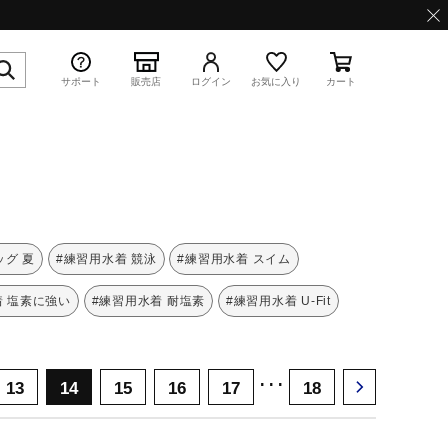
サポート
販売店
ログイン
お気に入り
カート
特集
ッグ 夏
#練習用水着 競泳
#練習用水着 スイム
着 塩素に強い
#練習用水着 耐塩素
#練習用水着 U-Fit
WAVE PROPHECY 13.2
･･･
13
14
15
16
17
18