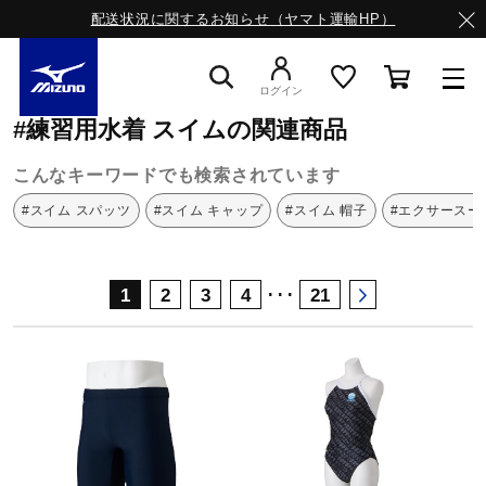
配送状況に関するお知らせ（ヤマト運輸HP）
ミズノ公式オンライン
練習用水着
スイム
ログイン
#練習用水着 スイムの関連商品
スニーカー
こんなキーワードでも検索されています
#スイム スパッツ
#スイム キャップ
#スイム 帽子
#エクサースー
ライフスタイルウエア
･･･
1
2
3
4
21
ランニング
サッカー／フットサル
トレーニング