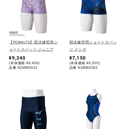
健康／エクササイズ
ジュニア／キッズ
【PEANUTS】競泳練習用シ
競泳練習用ショートスパッ
メディカル
ョートスパッツ ジュニア
ツ メンズ
¥9,240
¥7,150
(本体価格 ¥8,400)
(本体価格 ¥6,500)
品番 N2MBD432
品番 N2MBD582
コラボ／ライセンス
セール
その他