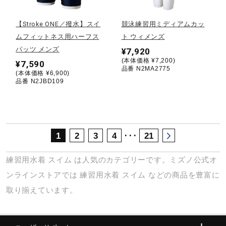
サポート
【Stroke ONE／撥水】スイ
競泳練習用ミディアムカッ
ムフィットネス用ハーフス
ト ウィメンズ
直営店一覧
パッツ メンズ
¥7,920
(本体価格 ¥7,200)
¥7,590
品番 N2MA2775
(本体価格 ¥6,900)
取扱店一覧
品番 N2JBD109
･･･
1
2
3
4
21
練習用水着
スイム
は人気のカテゴリーです。ミズノ公式オ
ンラインストアでは
練習用水着
スイム
などの商品を豊富に
取り揃えています。