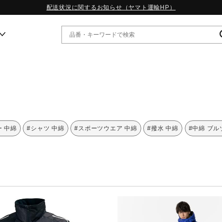
配送状況に関するお知らせ（ヤマト運輸HP）
ー
WP13.2｜特集
MORELIA LS｜特集
W.PROPHECY1｜特集
ー 中綿
#シャツ 中綿
#スポーツウエア 中綿
#撥水 中綿
#中綿 ブル
WP MAGIC MITA｜特集
WP STRAP｜特集
スペシャルカラーパック｜特集
WP STRAP 2｜特集
マーガレット・ハウエル｜特集
KICKS & ECHO｜特集