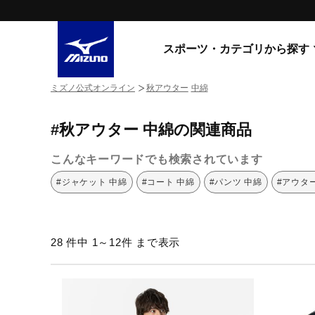
スポーツ・カテゴリから探す
ミズノ公式オンライン
秋アウター
中綿
スニーカー
スニーカ
#秋アウター 中綿の関連商品
ライフスタイルウエア
すべてのシリーズ
ランニング
こんなキーワードでも検索されています
WAVE PROPHECY
MORELIA LS
サッカー／フットサル
#ジャケット 中綿
#コート 中綿
#パンツ 中綿
#アウタ
WAVE RIDER
トレーニング
MXR
ゴアテックス
野球
コラボレーション
28 件中 1～12件 まで表示
その他シリーズ
ゴルフ
スイム
スニーカー商品をすべて見る
バレーボール