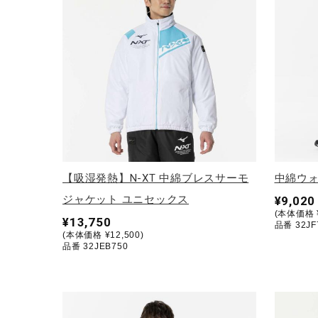
アウトドア／レイン
サポーター
健康／エクササイズ
ジュニア／キッズ
メディカル
コラボ／ライセンス
セール
【吸湿発熱】N-XT 中綿ブレスサーモ
中綿ウォ
その他
ジャケット ユニセックス
¥9,020
(本体価格 ¥
¥13,750
品番 32JF
(本体価格 ¥12,500)
品番 32JEB750