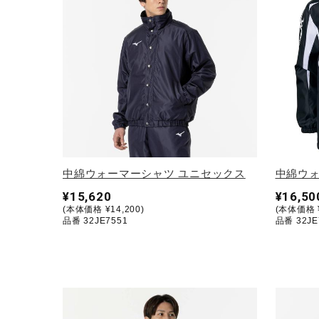
テニス／ソフトテニス
バドミントン
陸上競技
卓球
ソフトボール
柔道
ウィンタースポーツ
中綿ウォーマーシャツ ユニセックス
中綿ウォ
¥15,620
¥16,50
ワーキング
(本体価格 ¥14,200)
(本体価格 ¥
品番 32JE7551
品番 32JE
ウォーキングシューズ
ライフスタイルグッズ
インナー
寝具／ミズノスリープ