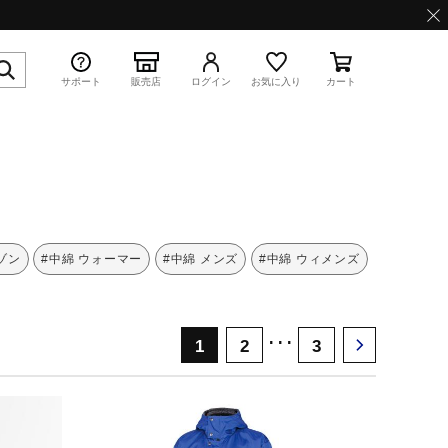
サポート
販売店
ログイン
お気に入り
カート
特集
ゾン
#中綿 ウォーマー
#中綿 メンズ
#中綿 ウィメンズ
･･･
1
2
3
WAVE PROPHECY 13.2