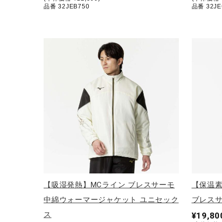
品番 32JEB750
品番 32JE
【吸湿発熱】MCライン ブレスサーモ
【保温
中綿ウォーマージャケット ユニセック
ブレスサ
ス
¥19,80