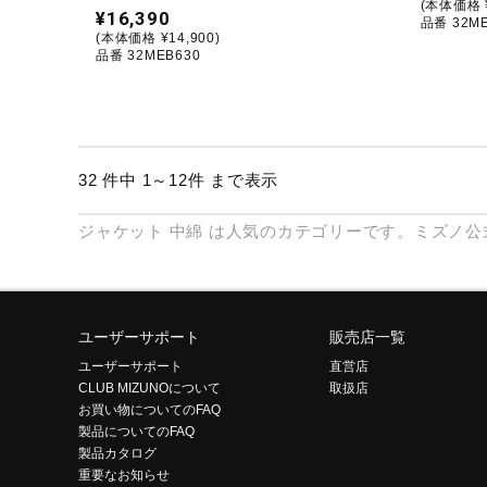
(本体価格 ¥
¥16,390
品番 32M
(本体価格 ¥14,900)
品番 32MEB630
32 件中 1～12件 まで表示
ジャケット
中綿
は人気のカテゴリーです。ミズノ公
ユーザーサポート
販売店一覧
ユーザーサポート
直営店
CLUB MIZUNOについて
取扱店
お買い物についてのFAQ
製品についてのFAQ
製品カタログ
重要なお知らせ