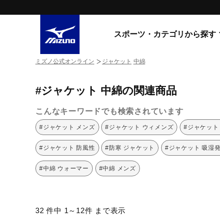
スポーツ・カテゴリから探す
ミズノ公式オンライン
ジャケット
中綿
スニーカー
スニーカ
#ジャケット 中綿の関連商品
ライフスタイルウエア
すべてのシリーズ
ランニング
こんなキーワードでも検索されています
WAVE PROPHECY
MORELIA LS
サッカー／フットサル
#ジャケット メンズ
#ジャケット ウィメンズ
#ジャケット
WAVE RIDER
トレーニング
MXR
#ジャケット 防風性
#防寒 ジャケット
#ジャケット 吸湿
ゴアテックス
野球
コラボレーション
#中綿 ウォーマー
#中綿 メンズ
その他シリーズ
ゴルフ
スイム
スニーカー商品をすべて見る
32 件中 1～12件 まで表示
バレーボール