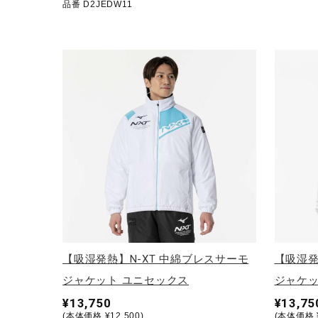
品番 D2JEDW11
アウトドア／レイン
サポーター
健康／エクササイズ
ジュニア／キッズ
メディカル
コラボ／ライセンス
セール
その他
【吸湿発熱】N-XT 中綿ブレスサーモ
【吸湿発
ジャケット ユニセックス
ジャケッ
¥13,750
¥13,75
(本体価格 ¥12,500)
(本体価格 ¥