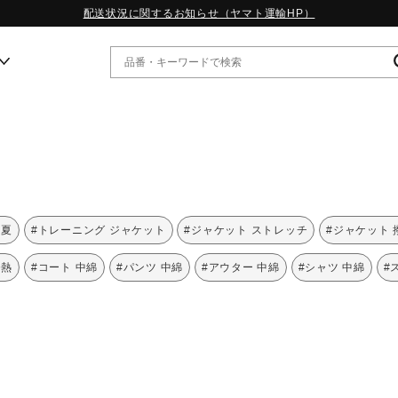
配送状況に関するお知らせ（ヤマト運輸HP）
ー
WP13.2｜特集
MORELIA LS｜特集
W.PROPHECY1｜特集
 夏
#トレーニング ジャケット
#ジャケット ストレッチ
#ジャケット 
WP MAGIC MITA｜特集
WP STRAP｜特集
発熱
#コート 中綿
#パンツ 中綿
#アウター 中綿
#シャツ 中綿
#
スペシャルカラーパック｜特集
WP STRAP 2｜特集
マーガレット・ハウエル｜特集
KICKS & ECHO｜特集