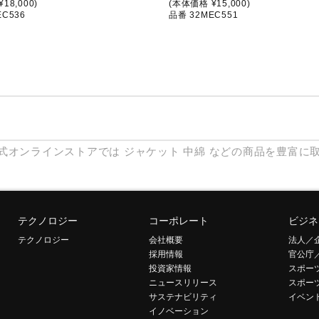
18,000)
(本体価格 ¥15,000)
EC536
品番 32MEC551
式オンラインストアでは
ジャケット
中綿
などの商品を豊富に
テクノロジー
コーポレート
ビジネ
テクノロジー
会社概要
法人／
採用情報
官公庁
投資家情報
スポー
ニュースリリース
スポー
サステナビリティ
イベン
イノベーション