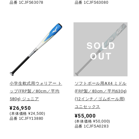
品番 1CJFS63078
品番 1CJFS63080
サポート
直営店一覧
取扱店一覧
小学生軟式用ウォリアー ト
ソフトボール用AX4 ミドル
ップ(FRP製／80cm／平均
(FRP製／83cm／平均630g)
580g) ジュニア
(12インチ／ゴムボール用)
ユニセックス
¥26,950
(本体価格 ¥24,500)
¥55,000
品番 1CJFY13880
(本体価格 ¥50,000)
品番 1CJFSA0283