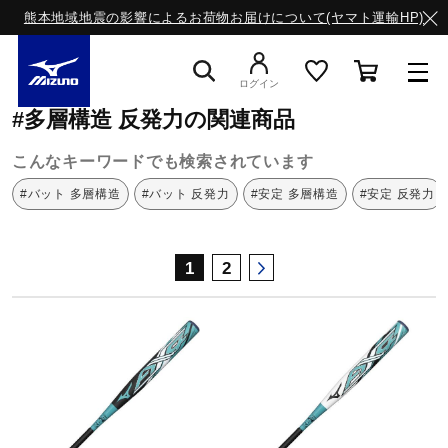
熊本地域地震の影響によるお荷物お届けについて(ヤマト運輸HP)
ミズノ公式オンライン
多層構造
反発力
ログイン
#多層構造 反発力の関連商品
スニーカー
こんなキーワードでも検索されています
#バット 多層構造
#バット 反発力
#安定 多層構造
#安定 反発力
ライフスタイルウエア
1
2
ランニング
サッカー／フットサル
トレーニング