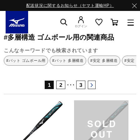
配送状況に関するお知らせ（ヤマト運輸HP）
ミズノ公式オンライン
多層構造
ゴムボール用
ログイン
#多層構造 ゴムボール用の関連商品
スニーカー
こんなキーワードでも検索されています
#バット ゴムボール用
#バット 多層構造
#安定 多層構造
#安定 
ライフスタイルウエア
･･･
1
2
3
ランニング
サッカー／フットサル
トレーニング