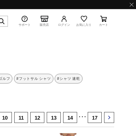
サポート
販売店
ログイン
お気に入り
カート
特集
 ゴルフ
#フットサル シャツ
#シャツ 速乾
WAVE PROPHECY 13.2
･･･
10
11
12
13
14
17