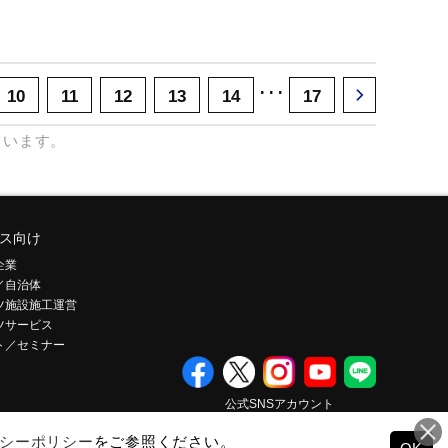
･･･
10
11
12
13
14
17
ています。
ス向け
企業
／自治体
ツ施設施工運営
ツサービス
ト／セミナー
公式SNSアカウント
シーポリシー
をご参照ください。