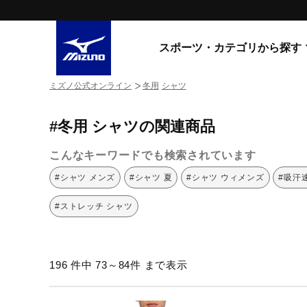
スポーツ・カテゴリから探す
ミズノ公式オンライン
冬用
シャツ
スニーカー
スニーカ
#冬用 シャツの関連商品
ライフスタイルウエア
すべてのシリーズ
ランニング
こんなキーワードでも検索されています
WAVE PROPHECY
MORELIA LS
サッカー／フットサル
#シャツ メンズ
#シャツ 夏
#シャツ ウィメンズ
#吸汗
WAVE RIDER
トレーニング
MXR
#ストレッチ シャツ
ゴアテックス
野球
コラボレーション
その他シリーズ
ゴルフ
196 件中 73～84件 まで表示
スイム
スニーカー商品をすべて見る
バレーボール