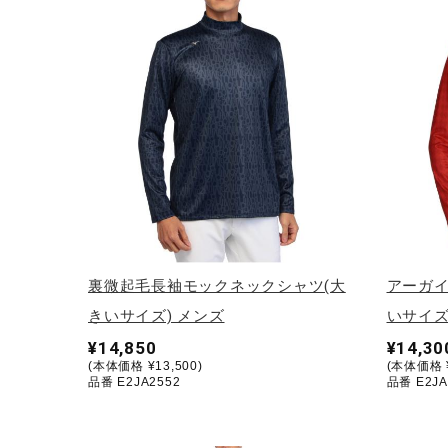
テニス／ソフトテニス
バドミントン
陸上競技
卓球
ソフトボール
柔道
ウィンタースポーツ
ワーキング
裏微起毛長袖モックネックシャツ(大
アーガイ
ウォーキングシューズ
きいサイズ) メンズ
いサイズ
¥14,850
¥14,30
ライフスタイルグッズ
(本体価格 ¥13,500)
(本体価格 ¥
品番 E2JA2552
品番 E2JA
インナー
寝具／ミズノスリープ