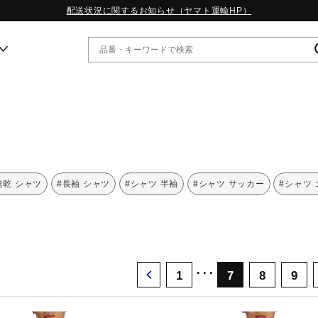
配送状況に関するお知らせ（ヤマト運輸HP）
ー
WP13.2｜特集
MORELIA LS｜特集
W.PROPHECY1｜特集
速乾 シャツ
#長袖 シャツ
#シャツ 半袖
#シャツ サッカー
#シャツ
WP MAGIC MITA｜特集
WP STRAP｜特集
スペシャルカラーパック｜特集
WP STRAP 2｜特集
マーガレット・ハウエル｜特集
･･･
KICKS & ECHO｜特集
1
7
8
9