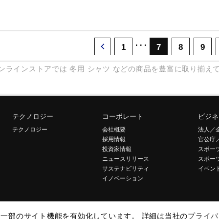
･･･
1
7
8
9
ンラインストアでは
冬用
シャツ
などの商品を豊富に取り揃え
テクノロジー
コーポレート
ビジネ
テクノロジー
会社概要
法人／
採用情報
官公庁
投資家情報
スポー
ニュースリリース
スポー
サステナビリティ
イベン
イノベーション
して一部のサイト機能を有効化しています。 詳細は当社の
プライバ