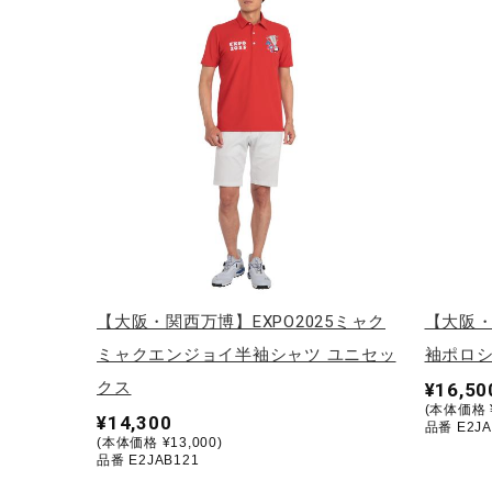
アウトドア／レイン
サポーター
健康／エクササイズ
ジュニア／キッズ
メディカル
コラボ／ライセンス
セール
その他
【大阪・関西万博】EXPO2025ミャク
【大阪・
ミャクエンジョイ半袖シャツ ユニセッ
袖ポロシ
クス
¥16,50
(本体価格 ¥
¥14,300
品番 E2JA
(本体価格 ¥13,000)
品番 E2JAB121