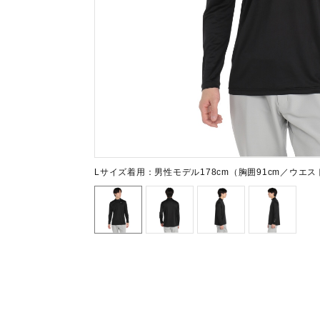
テニス／ソフトテニス
バドミントン
陸上競技
卓球
ソフトボール
柔道
ウィンタースポーツ
Lサイズ着用：男性モデル178cm（胸囲91cm／ウエスト
ワーキング
ウォーキングシューズ
ライフスタイルグッズ
インナー
寝具／ミズノスリープ