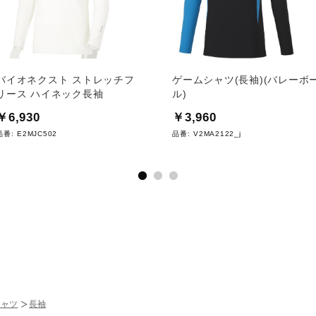
バイオネクスト ストレッチフ
ゲームシャツ(長袖)(バレーボ
リース ハイネック長袖
ル)
￥6,930
￥3,960
品番:
E2MJC502
品番:
V2MA2122_j
シャツ
長袖