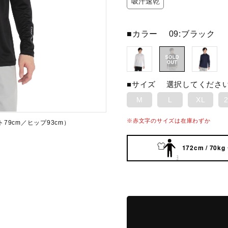
吸汗速乾
■カラー
09:ブラック
■サイズ
選択してくださ
M
L
XL
※赤文字のサイズは在庫わずか
79cm／ヒップ93cm）
172cm / 70kg