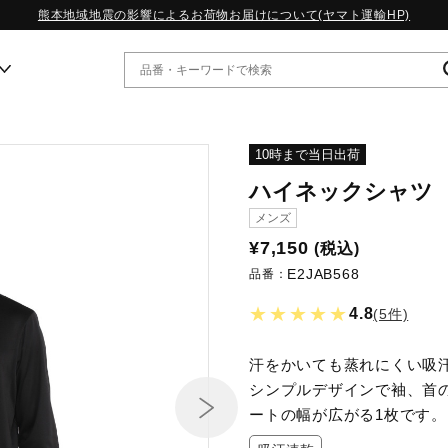
熊本地域地震の影響によるお荷物お届けについて(ヤマト運輸HP)
ー
10時まで当日出荷
ハイネックシャツ
WP13.2｜特集
メンズ
MORELIA LS｜特集
¥7,150
(税込)
W.PROPHECY1｜特集
E2JAB568
WP MAGIC MITA｜特集
品番：
WP STRAP｜特集
★★★★★
4.8
(5件)
スペシャルカラーパック｜特集
WP STRAP 2｜特集
マーガレット・ハウエル｜特集
汗をかいても蒸れにくい吸
KICKS & ECHO｜特集
シンプルデザインで袖、首
ートの幅が広がる1枚です。