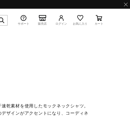
サポート
販売店
ログイン
お気に入り
カート
特集
WAVE PROPHECY 13.2
汗速乾素材を使用したモックネックシャツ。
のデザインがアクセントになり、コーディネ