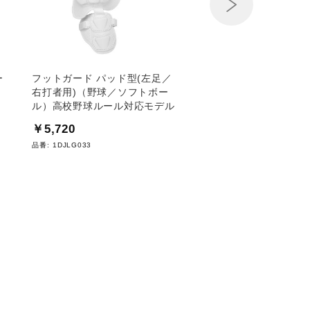
ー
フットガード パッド型(左足／
【ミズノプロ／吸湿発
右打者用)（野球／ソフトボー
スサーモニットキャッ
ル）高校野球ルール対応モデル
￥2,640
￥5,720
品番:
12JW0B01
品番:
1DJLG033