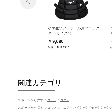
Prev
え用マスクバンド（野球
小学生ソフトボール用プロテク
トボール）
ター(サイズS)
0
￥9,680
YQ200
品番:
1DJPS510
関連カテゴリ
スポーツから探す
ゴルフ
ウエア
スポーツから探す
ゴルフ
ウエア
ハイネック／モックネック