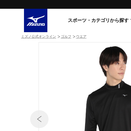
スポーツ・カテゴリから探す
ミズノ公式オンライン
ゴルフ
ウエア
スニーカー
スニーカ
ライフスタイルウエア
すべてのシリーズ
ランニング
WAVE PROPHECY
MORELIA LS
サッカー／フットサル
WAVE RIDER
トレーニング
MXR
ゴアテックス
野球
コラボレーション
その他シリーズ
ゴルフ
スイム
スニーカー商品をすべて見る
バレーボール