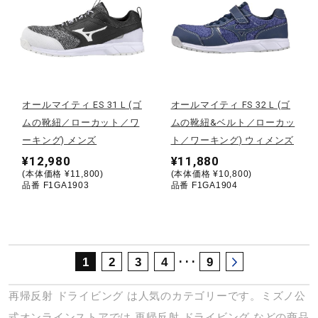
サポート
直営店一覧
オールマイティ ES 31 L (ゴ
オールマイティ FS 32 L (ゴ
取扱店一覧
ムの靴紐／ローカット／ワ
ムの靴紐&ベルト／ローカッ
ーキング) メンズ
ト／ワーキング) ウィメンズ
¥12,980
¥11,880
(本体価格 ¥11,800)
(本体価格 ¥10,800)
品番 F1GA1903
品番 F1GA1904
･･･
1
2
3
4
9
再帰反射
ドライビング
は人気のカテゴリーです。ミズノ公
式オンラインストアでは
再帰反射
ドライビング
などの商品