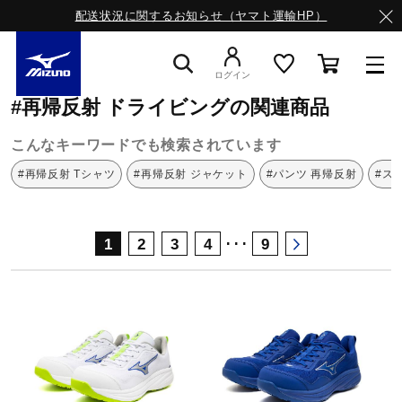
配送状況に関するお知らせ（ヤマト運輸HP）
ミズノ公式オンライン
再帰反射
ドライビング
ログイン
#再帰反射 ドライビングの関連商品
スニーカー
こんなキーワードでも検索されています
#再帰反射 Tシャツ
#再帰反射 ジャケット
#パンツ 再帰反射
#ス
ライフスタイルウエア
･･･
1
2
3
4
9
ランニング
サッカー／フットサル
トレーニング