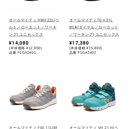
野球
オールマイティ HWII 22L(ベ
オールマイティTD II 51L
ルト／ローカット／ワーキ
BOA(ダイヤル／ローカット
ング) ユニセックス
／ワーキング) ユニセックス
ゴルフ
¥14,080
¥17,380
(本体価格 ¥12,800)
(本体価格 ¥15,800)
品番 F1GA2401
品番 F1GA2402
スイム
バレーボール
テニス／ソフトテニス
バドミントン
オールマイティ FSII 11L(紐
オールマイティ VH 21 H(ベ