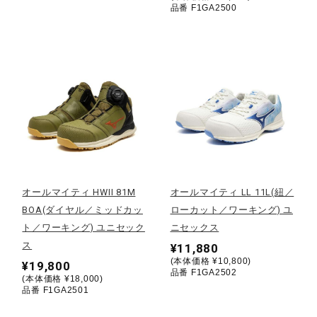
品番 F1GA2500
健康／エクササイズ
ジュニア／キッズ
メディカル
コラボ／ライセンス
オールマイティ HWII 81M
オールマイティ LL 11L(紐／
BOA(ダイヤル／ミッドカッ
ローカット／ワーキング) ユ
セール
ト／ワーキング) ユニセック
ニセックス
ス
¥11,880
(本体価格 ¥10,800)
¥19,800
その他
品番 F1GA2502
(本体価格 ¥18,000)
品番 F1GA2501