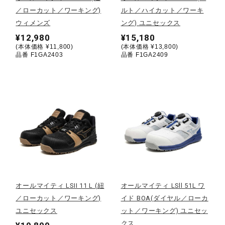
／ローカット／ワーキング)
ルト／ハイカット／ワーキ
陸上競技
ウィメンズ
ング) ユニセックス
¥12,980
¥15,180
(本体価格 ¥11,800)
(本体価格 ¥13,800)
品番 F1GA2403
品番 F1GA2409
卓球
ソフトボール
柔道
ウィンタースポーツ
オールマイティ LSII 11 L (紐
オールマイティ LSll 51L ワ
／ローカット／ワーキング)
イド BOA(ダイヤル／ローカ
ワーキング
ユニセックス
ット／ワーキング) ユニセッ
クス