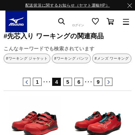
配送状況に関するお知らせ（ヤマト運輸HP）
ミズノ公式オンライン
先芯入り
ワーキング
ログイン
#先芯入り ワーキングの関連商品
スニーカー
こんなキーワードでも検索されています
#ワーキング ジャケット
#ワーキング パンツ
#メンズ ワーキング
ライフスタイルウエア
･･･
･･･
1
4
5
6
9
ランニング
サッカー／フットサル
トレーニング