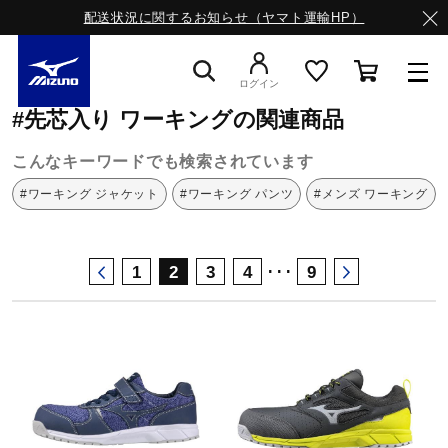
配送状況に関するお知らせ（ヤマト運輸HP）
ミズノ公式オンライン
先芯入り
ワーキング
ログイン
#先芯入り ワーキングの関連商品
スニーカー
こんなキーワードでも検索されています
#ワーキング ジャケット
#ワーキング パンツ
#メンズ ワーキング
ライフスタイルウエア
･･･
1
2
3
4
9
ランニング
サッカー／フットサル
トレーニング