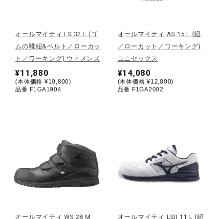
野球
オールマイティ FS 32 L (ゴ
オールマイティ AS 15 L (紐
ムの靴紐&ベルト／ローカッ
／ローカット／ワーキング)
ト／ワーキング) ウィメンズ
ユニセックス
ゴルフ
¥11,880
¥14,080
(本体価格 ¥10,800)
(本体価格 ¥12,800)
品番 F1GA1904
品番 F1GA2002
スイム
バレーボール
テニス／ソフトテニス
バドミントン
オールマイティ WS 28 M
オールマイティ LSII 11 L (紐