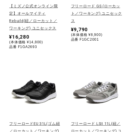
【ミズノ公式オンライン限
フリーロード GS (ローカッ
陸上競技
定】オールマイティ
ト／ワーキング) ユニセック
Rebuild(紐／ローカット／
ス
ワーキング) ユニセックス
¥9,790
卓球
(本体価格 ¥8,900)
¥16,280
品番 F1GC2001
(本体価格 ¥14,800)
品番 F1GA2693
ソフトボール
柔道
ウィンタースポーツ
ワーキング
フリーロードEU 31L(ゴム紐
フリーロード LSII 11L(紐／
／ローカット／ワーキング)
ローカット／ワーキング) ユ