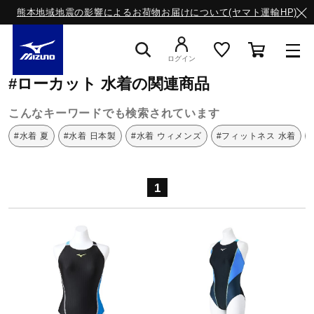
熊本地域地震の影響によるお荷物お届けについて(ヤマト運輸HP)
ミズノ公式オンライン
ローカット
水着
ログイン
#ローカット 水着の関連商品
スニーカー
こんなキーワードでも検索されています
#水着 夏
#水着 日本製
#水着 ウィメンズ
#フィットネス 水着
ライフスタイルウエア
1
ランニング
サッカー／フットサル
トレーニング