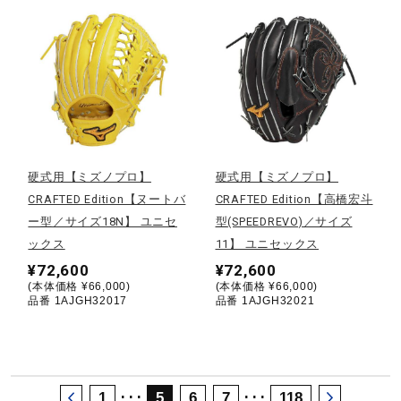
サポート
直営店一覧
取扱店一覧
硬式用【ミズノプロ】
硬式用【ミズノプロ】
CRAFTED Edition【ヌートバ
CRAFTED Edition【高橋宏斗
ー型／サイズ18N】 ユニセ
型(SPEEDREVO)／サイズ
ックス
11】 ユニセックス
¥72,600
¥72,600
(本体価格 ¥66,000)
(本体価格 ¥66,000)
品番 1AJGH32017
品番 1AJGH32021
･･･
･･･
1
5
6
7
118