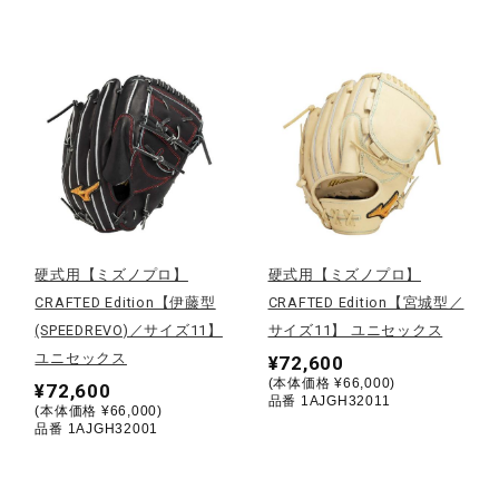
健康／エクササイズ
ジュニア／キッズ
メディカル
コラボ／ライセンス
硬式用【ミズノプロ】
硬式用【ミズノプロ】
CRAFTED Edition【伊藤型
CRAFTED Edition【宮城型／
(SPEEDREVO)／サイズ11】
サイズ11】 ユニセックス
セール
ユニセックス
¥72,600
(本体価格 ¥66,000)
¥72,600
品番 1AJGH32011
(本体価格 ¥66,000)
その他
品番 1AJGH32001