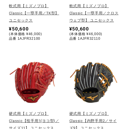
軟式用【ミズノプロ】
軟式用【ミズノプロ】
陸上競技
Classic【一塁手用／TK型】
Classic【一塁手用／クロス
ユニセックス
ウェブ型】 ユニセックス
¥50,600
¥50,600
卓球
(本体価格 ¥46,000)
(本体価格 ¥46,000)
品番 1AJFR32100
品番 1AJFR32110
ソフトボール
柔道
ウィンタースポーツ
硬式用【ミズノプロ】
硬式用【ミズノプロ】
ワーキング
Classic【投手用1(ヨコ型)／
Classic【内野手用2／サイ
サイズ11】 ユニセックス
ズ9】 ユニセックス