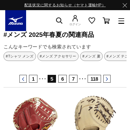
配送状況に関するお知らせ（ヤマト運輸HP）
ミズノ公式オンライン
メンズ
2025年春夏
ログイン
#メンズ 2025年春夏の関連商品
スニーカー
こんなキーワードでも検索されています
#Tシャツ メンズ
#メンズ アクセサリー
#メンズ 夏
#メンズ テニ
ライフスタイルウエア
･･･
･･･
1
5
6
7
118
ランニング
サッカー／フットサル
トレーニング