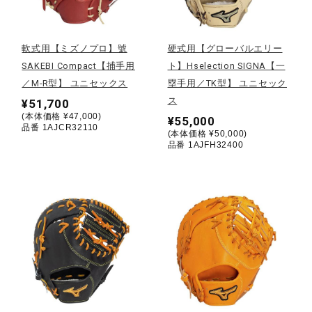
野球
軟式用【ミズノプロ】號
硬式用【グローバルエリー
SAKEBI Compact【捕手用
ト】Hselection SIGNA【一
／M-R型】 ユニセックス
塁手用／TK型】 ユニセック
ゴルフ
ス
¥51,700
(本体価格 ¥47,000)
¥55,000
品番 1AJCR32110
(本体価格 ¥50,000)
スイム
品番 1AJFH32400
バレーボール
テニス／ソフトテニス
バドミントン