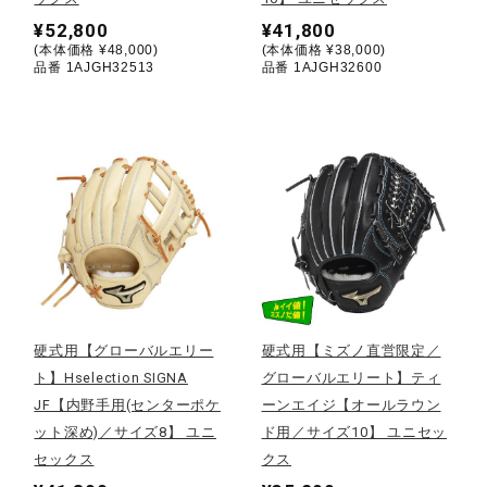
サポート
¥52,800
¥41,800
(本体価格 ¥48,000)
(本体価格 ¥38,000)
品番 1AJGH32513
品番 1AJGH32600
直営店一覧
取扱店一覧
硬式用【グローバルエリー
硬式用【ミズノ直営限定／
ト】Hselection SIGNA
グローバルエリート】ティ
JF【内野手用(センターポケ
ーンエイジ【オールラウン
ット深め)／サイズ8】 ユニ
ド用／サイズ10】 ユニセッ
セックス
クス