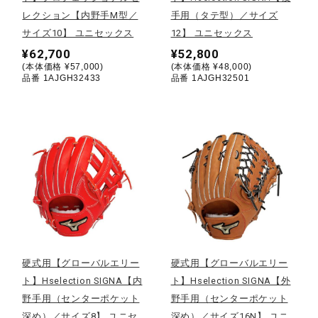
レクション【内野手M型／
手用（タテ型）／サイズ
ウォーキングシューズ
サイズ10】 ユニセックス
12】 ユニセックス
¥62,700
¥52,800
(本体価格 ¥57,000)
(本体価格 ¥48,000)
ライフスタイルグッズ
品番 1AJGH32433
品番 1AJGH32501
インナー
寝具／ミズノスリープ
アウトドア／レイン
硬式用【グローバルエリー
硬式用【グローバルエリー
ト】Hselection SIGNA【内
ト】Hselection SIGNA【外
サポーター
野手用（センターポケット
野手用（センターポケット
深め）／サイズ8】 ユニセ
深め）／サイズ16N】 ユニ