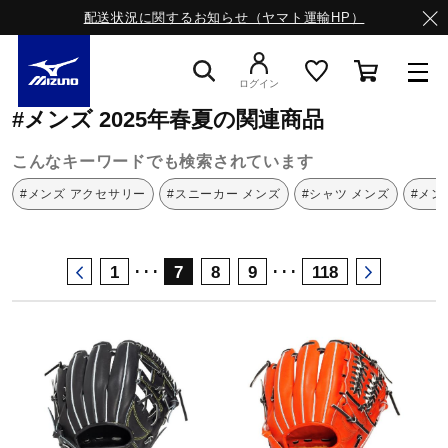
配送状況に関するお知らせ（ヤマト運輸HP）
ミズノ公式オンライン
メンズ
2025年春夏
ログイン
#メンズ 2025年春夏の関連商品
スニーカー
こんなキーワードでも検索されています
#メンズ アクセサリー
#スニーカー メンズ
#シャツ メンズ
#メン
ライフスタイルウエア
･･･
･･･
1
7
8
9
118
ランニング
サッカー／フットサル
トレーニング