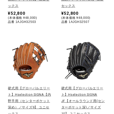
健康／エクササイズ
ックス
セックス
¥52,800
¥52,800
(本体価格 ¥48,000)
(本体価格 ¥48,000)
品番 1AJGH32503
品番 1AJGH32507
ジュニア／キッズ
メディカル
コラボ／ライセンス
セール
硬式用【グローバルエリー
硬式用【グローバルエリー
ト】Hselection SIGNA【内
ト】Hselection SIGNA
その他
野手用（センターポケット
JF【オールラウンド用(セン
深め）／サイズ9】 ユニセ
ターポケット深)／サイズ
ックス
10】 ユニセックス