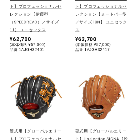
ト】プロフェッショナルセ
ト】プロフェッショナルセ
陸上競技
レクション【伊藤型
レクション【ヌートバー型
（SPEEDREVO）／サイズ
／サイズ18N】 ユニセック
11】 ユニセックス
ス
卓球
¥62,700
¥62,700
(本体価格 ¥57,000)
(本体価格 ¥57,000)
品番 1AJGH32401
品番 1AJGH32417
ソフトボール
柔道
ウィンタースポーツ
ワーキング
硬式用【グローバルエリー
硬式用【グローバルエリー
ト】プロフェッショナルセ
ト】Hselection SIGNA【投