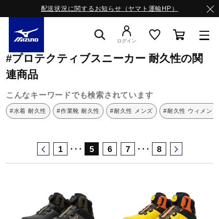
配送状況に関するお知らせ（ヤマト運輸HP）
ミズノ公式オンライン
プロテクティブスニーカー
耐久性
ログイン
#プロテクティブスニーカー 耐久性の関
スニーカー
連商品
こんなキーワードでも検索されています
ライフスタイルウエア
#水着 耐久性
#作業靴 耐久性
#耐久性 メンズ
#耐久性 ウィメンズ
ランニング
･･･
･･･
1
5
6
7
8
サッカー／フットサル
トレーニング