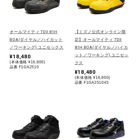
野球
オールマイティ TDII 81H
【ミズノ公式オンライン限
BOA(ダイヤル／ハイカット
定】オールマイティ TDII
ゴルフ
／ワーキング) ユニセックス
81H BOA(ダイヤル／ハイカ
ット／ワーキング) ユニセッ
¥18,480
(本体価格 ¥16,800)
クス
スイム
品番 F1GA2510
¥18,480
(本体価格 ¥16,800)
品番 F1GA251045
バレーボール
テニス／ソフトテニス
バドミントン