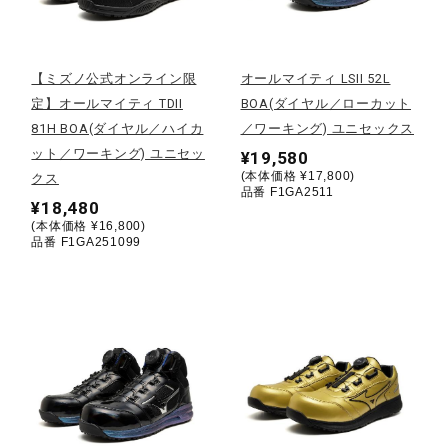
陸上競技
【ミズノ公式オンライン限
オールマイティ LSII 52L
定】オールマイティ TDII
BOA(ダイヤル／ローカット
卓球
81H BOA(ダイヤル／ハイカ
／ワーキング) ユニセックス
ット／ワーキング) ユニセッ
¥19,580
(本体価格 ¥17,800)
クス
ソフトボール
品番 F1GA2511
¥18,480
(本体価格 ¥16,800)
品番 F1GA251099
柔道
ウィンタースポーツ
ワーキング