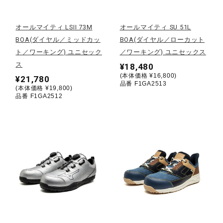
ウォーキングシューズ
オールマイティ LSII 73M
オールマイティ SU 51L
BOA(ダイヤル／ミッドカッ
BOA(ダイヤル／ローカット
ト／ワーキング) ユニセック
／ワーキング) ユニセックス
ライフスタイルグッズ
ス
¥18,480
(本体価格 ¥16,800)
¥21,780
品番 F1GA2513
(本体価格 ¥19,800)
インナー
品番 F1GA2512
寝具／ミズノスリープ
アウトドア／レイン
サポーター