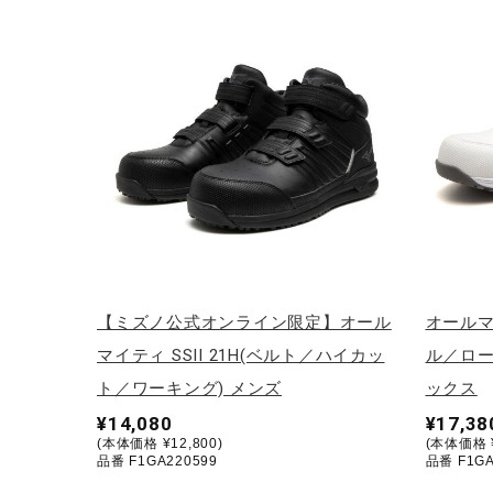
アウトドア／レイン
サポーター
健康／エクササイズ
ジュニア／キッズ
メディカル
コラボ／ライセンス
セール
その他
【ミズノ公式オンライン限定】オール
オールマイ
マイティ SSII 21H(ベルト／ハイカッ
ル／ロー
ト／ワーキング) メンズ
ックス
¥14,080
¥17,38
(本体価格 ¥12,800)
(本体価格 ¥
品番 F1GA220599
品番 F1GA