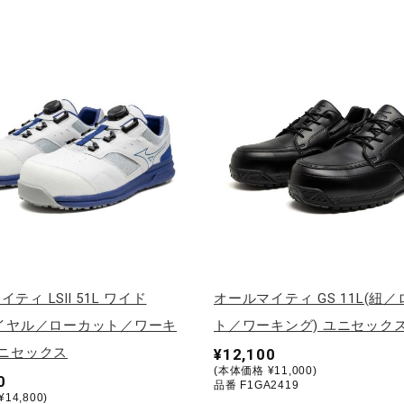
ティ LSll 51L ワイド
オールマイティ GS 11L(紐
ダイヤル／ローカット／ワーキ
ト／ワーキング) ユニセック
ユニセックス
¥12,100
(本体価格 ¥11,000)
0
品番 F1GA2419
14,800)