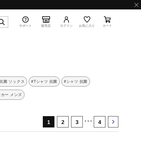
サポート
販売店
ログイン
お気に入り
カート
特集
#抗菌 ソックス
#Tシャツ 抗菌
#シャツ 抗菌
カー メンズ
WAVE PROPHECY 13.2
･･･
1
2
3
4