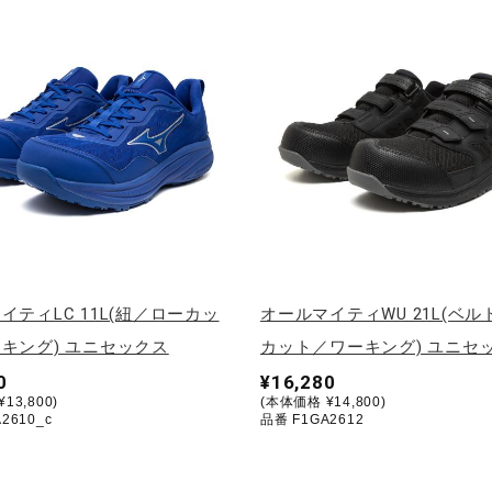
イティLC 11L(紐／ローカッ
オールマイティWU 21L(ベ
キング) ユニセックス
カット／ワーキング) ユニセ
0
¥16,280
13,800)
(本体価格 ¥14,800)
2610_c
品番 F1GA2612