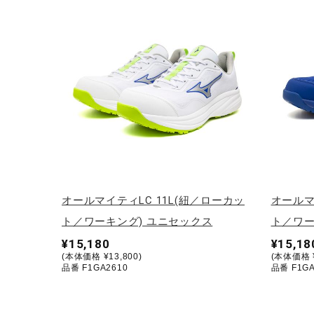
テニス／ソフトテニス
バドミントン
陸上競技
卓球
ソフトボール
柔道
ウィンタースポーツ
ワーキング
オールマイティLC 11L(紐／ローカッ
オールマ
ウォーキングシューズ
ト／ワーキング) ユニセックス
ト／ワー
¥15,180
¥15,18
ライフスタイルグッズ
(本体価格 ¥13,800)
(本体価格 ¥
品番 F1GA2610
品番 F1GA
インナー
寝具／ミズノスリープ