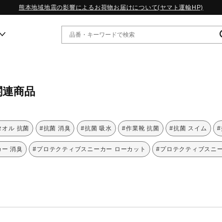
熊本地域地震の影響によるお荷物お届けについて(ヤマト運輸HP)
ー
関連商品
WP13.2｜特集
MORELIA LS｜特集
W.PROPHECY1｜特集
タオル 抗菌
#抗菌 消臭
#抗菌 吸水
#作業靴 抗菌
#抗菌 スイム
WP MAGIC MITA｜特集
WP STRAP｜特集
ー 消臭
#プロテクティブスニーカー ローカット
#プロテクティブスニー
スペシャルカラーパック｜特集
WP STRAP 2｜特集
マーガレット・ハウエル｜特集
KICKS & ECHO｜特集