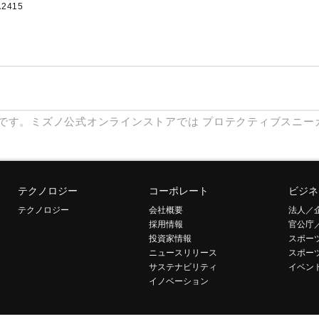
2415
です。ミズノ公式オンラインストアでは
プロテクティブスニー
テクノロジー
コーポレート
ビジネ
テクノロジー
会社概要
法人／
採用情報
官公庁
投資家情報
スポー
ニュースリリース
スポー
サステナビリティ
イベン
イノベーション