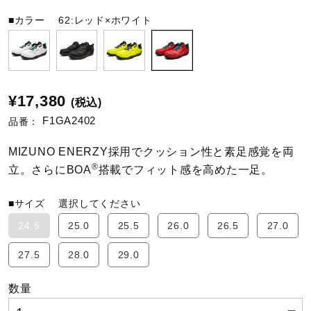
■カラー
62:レッド×ホワイト
陸上競技
卓球
¥17,380
(税込)
F1GA2402
品番：
ソフトボール
MIZUNO ENERZY採用でクッション性と素足感覚を両
®
立。さらにBOA
搭載でフィット感を高めた一足。
柔道
■サイズ
選択してください
24.5
25.0
25.5
26.0
26.5
27.0
ウィンタースポーツ
27.5
28.0
29.0
ワーキング
数量