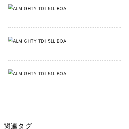
カンボジア製
製法
セメント式
インソール
PUスポンジ+合成繊維
抗菌防臭加工メッシュ（取り外し可）
シューズ幅
3E（ワイド）相当の方向け
■シューズサイズの計測方法はこちら
関連タグ