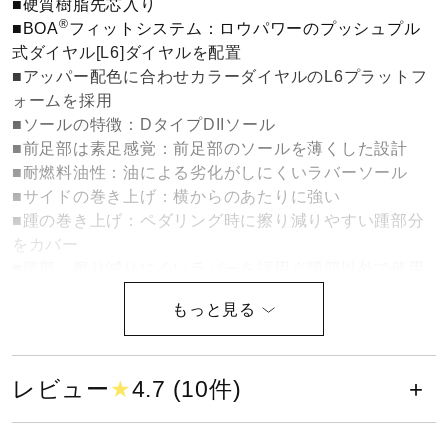
■硬質樹脂先芯入り
健康／エクササイズ
®
■BOA
フィットシステム：ロウパワーのプッシュプル
式ダイヤル[L6]ダイヤルを配置
■アッパー配色に合わせカラーダイヤルのL6プラットフ
ジュニア／キッズ
ォームを採用
■ソールの特徴：DタイプDIIソール
■前足部は素足感覚：前足部のソールを薄くした設計
メディカル
■耐燃料油性：油による劣化がしにくいラバーソール
■サイドの巻き上げ：横からのあたりに強い
■踵の巻き上げ：ペダリング時に擦り減りやすい踵部分
コラボ／ライセンス
をカバー
■踵部：擦り減りにくいラバーを採用※踵部以外で使用
しているラバーとの比較
セール
■踵部にMIZUNO ENERZY搭載：踵部には柔らかさと反
発性に優れたミズノエナジーを搭載
■踵部の衝撃エネルギー吸収性、耐滑性
レビュー
★
4.7 (10件)
その他
■光を反射：夜間の作業時に光を反射する再帰反射材を
採用