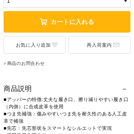
ウォーキングシューズ
カートに入れる
ライフスタイルグッズ
再入荷案内
インナー
商品のお問合わせ
寝具／ミズノスリープ
商品説明
アウトドア／レイン
■アッパーの特徴:丈夫な履き口、擦り減りやすい履き口
（内側）に合成皮革を使用
■つま先補強：傷みやすいつま先を耐久性のある人工皮
サポーター
革で補強
■先芯：先芯形状をスマートなシルエットで実現