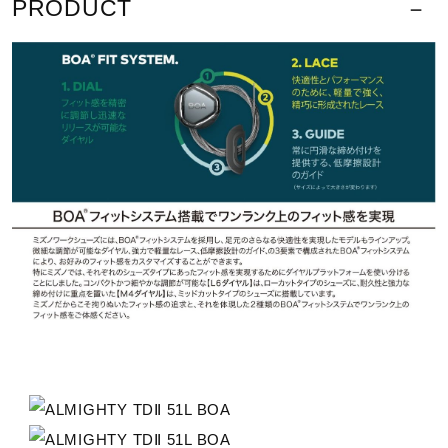
PRODUCT
サポート
■買い替え目安：突起部分がスリップサインと同じ高さ
まで擦り減ったら買い替えの目安（2ヶ所あり）
直営店一覧
■JSAA型式認定合格品（JSAA A種（普通作業用）プ
ロテクティブスニーカー）
取扱店一覧
※JIS規格認定の安全靴とは異なります。プロスニーカ
ー(JSAA規格)
ミズノエナジーの中で最も柔らかさ
と反発性に優れたミッドソール素材
®
BOA
はダイヤル式のパフォーマン
スフィットシステムです。
サイズ