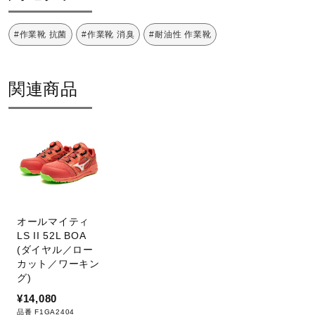
質量
#作業靴 抗菌
#作業靴 消臭
#耐油性 作業靴
約400g(26.0cm片方)
ソール特徴
関連商品
■DタイプDIIソール：素足感覚で地面の感覚を掴みやすく、
耐久性・踵部の汎発性に優れた薄型ソール
サステナビリティ
材料：アッパー本体の人工皮革基布に90％以上のリサイク
オールマイティ
ル素材を使用。
LS II 52L BOA
(ダイヤル／ロー
カット／ワーキン
発売シーズン
グ)
¥14,080
2024年春夏
品番 F1GA2404