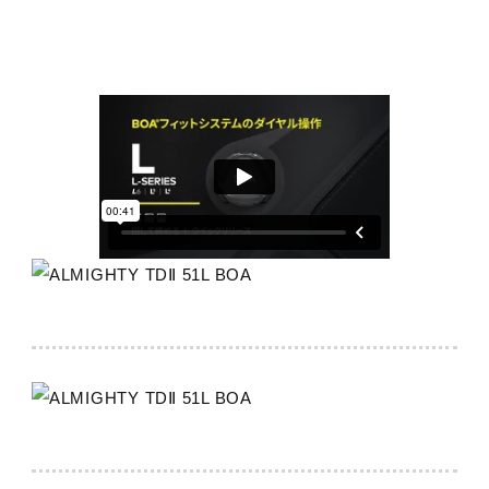
24.5～28.0、29.0cm
カラー
01：ホワイト×ブラック
09：ブラック×オレンジ
45：イエロー×カーキ
62：レッド×ホワイト
素材
甲材：人工皮革×合成繊維×合成皮革
底材：ゴム底
原産国