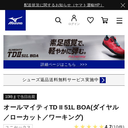
配送状況に関するお知らせ（ヤマト運輸HP）
ログイン
スニーカー
ライフスタイルウエア
詳細ページはこちら >>>
シューズ返品送料無料サービス実施中
ランニング
10時まで当日出荷
サッカー／フットサル
オールマイティTD II 51L BOA(ダイヤル
／ローカット／ワーキング)
トレーニング
★★★★★
4.7
(10件)
ユニセックス