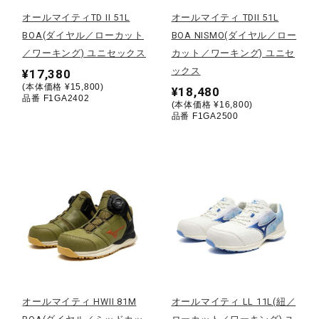
オールマイティTD II 51L
オールマイティ TDII 51L
陸上競技
BOA(ダイヤル／ローカット
BOA NISMO(ダイヤル／ロー
／ワーキング) ユニセックス
カット／ワーキング) ユニセ
ックス
¥17,380
卓球
(本体価格 ¥15,800)
¥18,480
品番 F1GA2402
(本体価格 ¥16,800)
品番 F1GA2500
ソフトボール
柔道
ウィンタースポーツ
ワーキング
オールマイティ HWII 81M
オールマイティ LL 11L(紐／