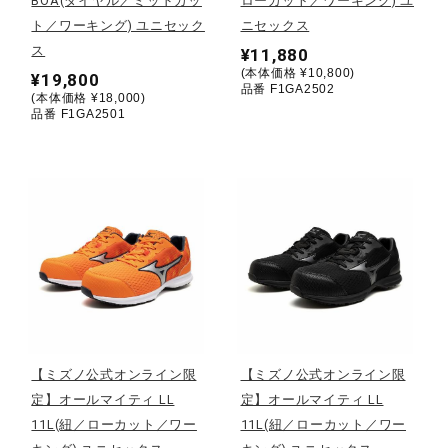
BOA(ダイヤル／ミッドカッ
ローカット／ワーキング) ユ
ト／ワーキング) ユニセック
ニセックス
ウォーキングシューズ
ス
¥11,880
(本体価格 ¥10,800)
¥19,800
品番 F1GA2502
(本体価格 ¥18,000)
ライフスタイルグッズ
品番 F1GA2501
インナー
寝具／ミズノスリープ
アウトドア／レイン
【ミズノ公式オンライン限
【ミズノ公式オンライン限
サポーター
定】オールマイティ LL
定】オールマイティ LL
11L(紐／ローカット／ワー
11L(紐／ローカット／ワー