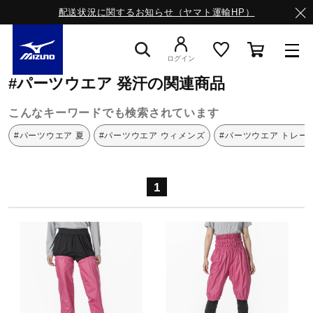
配送状況に関するお知らせ（ヤマト運輸HP）
ミズノ公式オンライン
パーツウエア
発汗
ログイン
#パーツウエア 発汗の関連商品
スニーカー
こんなキーワードでも検索されています
#パーツウエア 夏
#パーツウエア ウィメンズ
#パーツウエア トレー
ライフスタイルウエア
1
ランニング
サッカー／フットサル
トレーニング