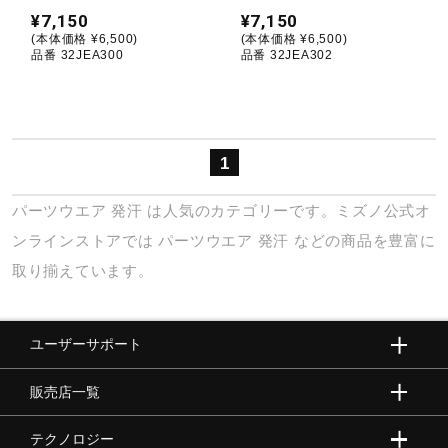
¥7,150
¥7,150
(本体価格 ¥6,500)
(本体価格 ¥6,500)
陸上競技
品番 32JEA300
品番 32JEA302
卓球
1
ソフトボール
パーツウエア
発汗
は人気のカテゴリーです。ミズノ公式オ
ンラインストアでは
パーツウエア
発汗
などの商品を豊富に
柔道
取り揃えています。
ウィンタースポーツ
ユーザーサポート
販売店一覧
ワーキング
テクノロジー