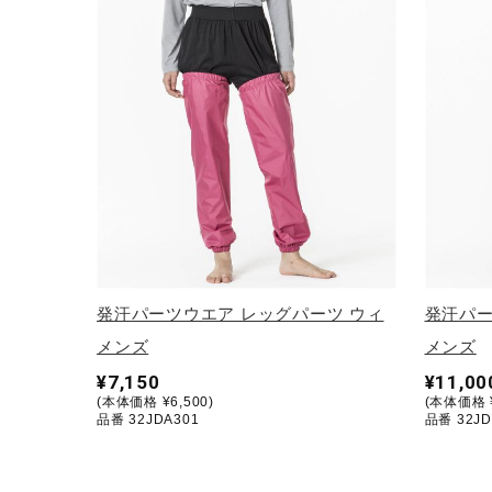
テニス／ソフトテニス
バドミントン
陸上競技
卓球
ソフトボール
柔道
ウィンタースポーツ
ワーキング
発汗パーツウエア レッグパーツ ウィ
発汗パー
ウォーキングシューズ
メンズ
メンズ
¥7,150
¥11,00
ライフスタイルグッズ
(本体価格 ¥6,500)
(本体価格 ¥
品番 32JDA301
品番 32JD
インナー
寝具／ミズノスリープ