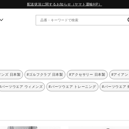
配送状況に関するお知らせ（ヤマト運輸HP）
ー
WP13.2｜特集
MORELIA LS｜特集
W.PROPHECY1｜特集
メンズ 日本製
#ゴルフクラブ 日本製
#アクセサリー 日本製
#アイアン
WP MAGIC MITA｜特集
WP STRAP｜特集
#パーツウエア ウィメンズ
#パーツウエア トレーニング
#パーツウエア 
スペシャルカラーパック｜特集
WP STRAP 2｜特集
マーガレット・ハウエル｜特集
KICKS & ECHO｜特集