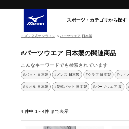
スポーツ・カテゴリから探す
ミズノ公式オンライン
パーツウエア
日本製
スニーカー
スニーカ
#パーツウエア 日本製の関連商品
ライフスタイルウエア
すべてのシリーズ
ランニング
こんなキーワードでも検索されています
WAVE PROPHECY
MORELIA LS
サッカー／フットサル
#バット 日本製
#メンズ 日本製
#クラブ 日本製
#ウィ
WAVE RIDER
トレーニング
MXR
#タオル 日本製
#硬式バット 日本製
#パーツウエア 夏
ゴアテックス
野球
コラボレーション
その他シリーズ
ゴルフ
4 件中 1～4件 まで表示
スイム
スニーカー商品をすべて見る
バレーボール