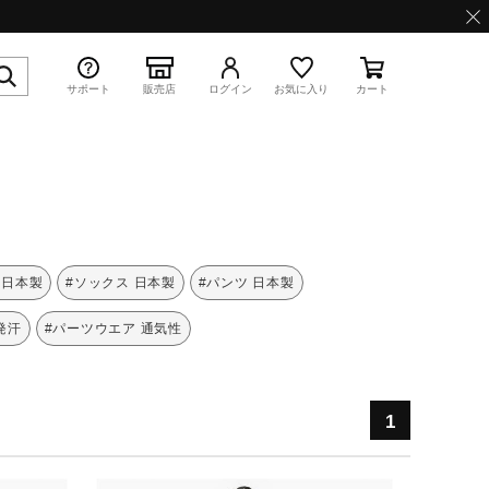
サポート
販売店
ログイン
お気に入り
カート
特集
 日本製
#ソックス 日本製
#パンツ 日本製
発汗
#パーツウエア 通気性
WAVE PROPHECY 13.2
1