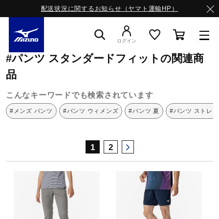
配送状況に関するお知らせ（ヤマト運輸HP）
ミズノ公式オンライン
パンツ
スタンダードフィット
ログイン
#パンツ スタンダードフィットの関連商
スニーカー
品
こんなキーワードでも検索されています
ライフスタイルウエア
#メンズ パンツ
#パンツ ウィメンズ
#パンツ 夏
#パンツ ストレ
ランニング
1
2
サッカー／フットサル
トレーニング