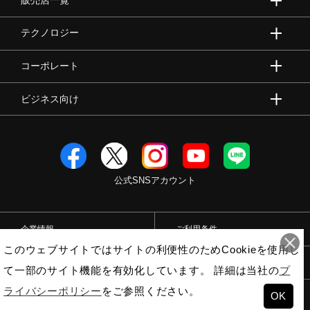
販売店一覧
テクノロジー
コーポレート
ビジネス向け
公式SNSアカウント
企業情報
ご利用条件
このウェブサイトではサイトの利便性のためCookieを使用し
プライバシーポリシー
特定商取引法
て一部のサイト機能を有効化しています。 詳細は当社の
プ
ライバシーポリシー
をご参照ください。
OK
© Mizuno Corporation