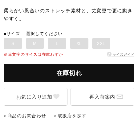
柔らかい風合いのストレッチ素材と、丈変更で更に動き
陸上競技
やすく。
■サイズ
選択してください
卓球
S
M
L
XL
2XL
?
※赤文字のサイズは在庫わずか
サイズガイド
ソフトボール
在庫切れ
柔道
再入荷案内
ウィンタースポーツ
商品のお問合わせ
取扱店を探す
ワーキング