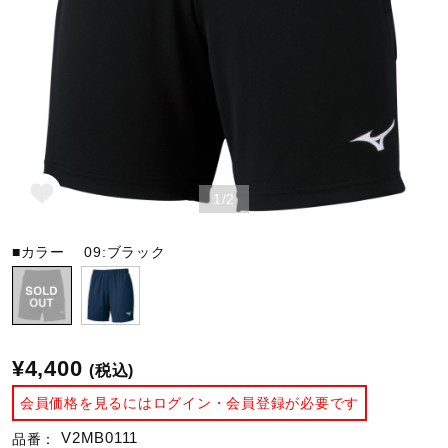
野球
ゴルフ
1/2
スイム
■カラー
09:ブラック
バレーボール
テニス／ソフトテニス
¥4,400
(税込)
会員価格を見るにはログイン・会員登録が必要です
バドミントン
V2MB0111
品番：