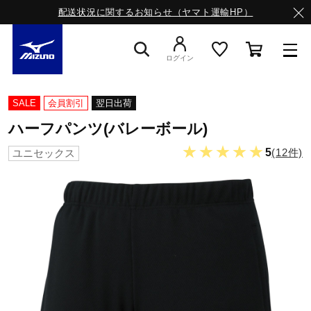
配送状況に関するお知らせ（ヤマト運輸HP）
ログイン
スニーカー
SALE
会員割引
翌日出荷
ハーフパンツ(バレーボール)
ライフスタイルウエア
★★★★★
5
(12件)
ユニセックス
ランニング
サッカー／フットサル
トレーニング