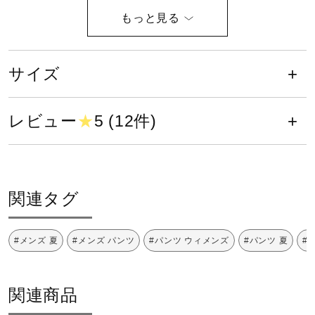
14：ドレスネイビー
健康／エクササイズ
素材
ジュニア／キッズ
サイズ
ポリエステル100％
メディカル
レビュー
★
5 (12件)
原産国
べトナム製/日本製
コラボ／ライセンス
発売シーズン
関連タグ
セール
2020年春夏
#メンズ 夏
#メンズ パンツ
#パンツ ウィメンズ
#パンツ 夏
#
その他
関連商品