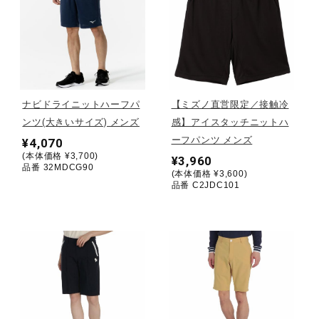
健康／エクササイズ
ジュニア／キッズ
ナビドライニットハーフパ
【ミズノ直営限定／接触冷
メディカル
ンツ(大きいサイズ) メンズ
感】アイスタッチニットハ
ーフパンツ メンズ
¥4,070
(本体価格 ¥3,700)
¥3,960
品番 32MDCG90
コラボ／ライセンス
(本体価格 ¥3,600)
品番 C2JDC101
セール
その他