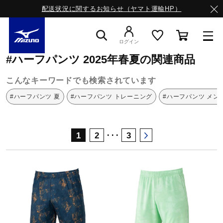
配送状況に関するお知らせ（ヤマト運輸HP）
ミズノ公式オンライン
ハーフパンツ
2025年春夏
ログイン
#ハーフパンツ 2025年春夏の関連商品
スニーカー
こんなキーワードでも検索されています
#ハーフパンツ 夏
#ハーフパンツ トレーニング
#ハーフパンツ メン
ライフスタイルウエア
･･･
1
2
3
ランニング
サッカー／フットサル
トレーニング