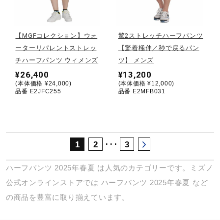
サポート
【MGFコレクション】ウォ
驚2ストレッチハーフパンツ
直営店一覧
ーターリパレントストレッ
【驚着極伸／秒で戻るパン
チハーフパンツ ウィメンズ
ツ】 メンズ
¥26,400
¥13,200
取扱店一覧
(本体価格 ¥24,000)
(本体価格 ¥12,000)
品番 E2JFC255
品番 E2MFB031
･･･
1
2
3
ハーフパンツ
2025年春夏
は人気のカテゴリーです。ミズノ
公式オンラインストアでは
ハーフパンツ
2025年春夏
など
の商品を豊富に取り揃えています。