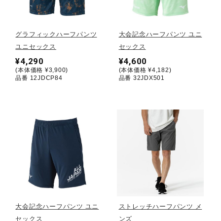
野球
グラフィックハーフパンツ
大会記念ハーフパンツ ユニ
ユニセックス
セックス
¥4,290
¥4,600
ゴルフ
(本体価格 ¥3,900)
(本体価格 ¥4,182)
品番 12JDCP84
品番 32JDX501
スイム
バレーボール
テニス／ソフトテニス
大会記念ハーフパンツ ユニ
ストレッチハーフパンツ メ
バドミントン
セックス
ンズ