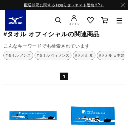
配送状況に関するお知らせ（ヤマト運輸HP）
ミズノ公式オンライン
タオル
オフィシャル
ログイン
#タオル オフィシャルの関連商品
スニーカー
こんなキーワードでも検索されています
#タオル メンズ
#タオル ウィメンズ
#タオル 夏
#タオル 日本製
ライフスタイルウエア
1
ランニング
サッカー／フットサル
トレーニング