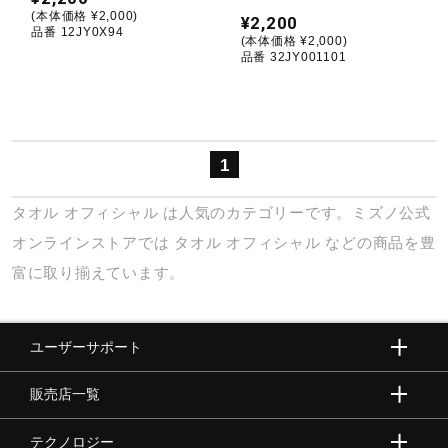
(本体価格 ¥2,000)
¥2,200
健康／エクササイズ
品番 12JY0X94
(本体価格 ¥2,000)
品番 32JY001101
ジュニア／キッズ
1
メディカル
タオル
オフィシャル
は人気のカテゴリーです。ミズノ公式
コラボ／ライセンス
オンラインストアでは
タオル
オフィシャル
などの商品を豊
富に取り揃えています。
セール
ユーザーサポート
その他
販売店一覧
テクノロジー