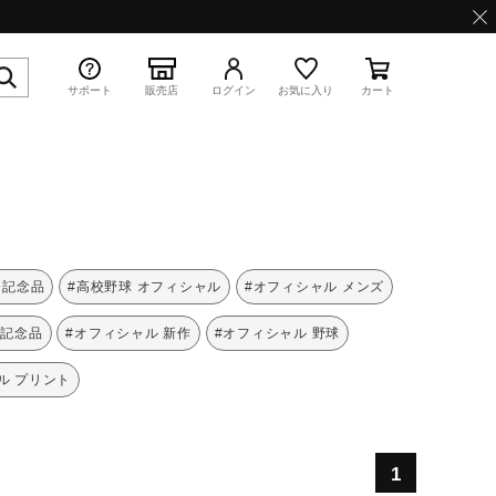
サポート
販売店
ログイン
お気に入り
カート
特集
会記念品
#高校野球 オフィシャル
#オフィシャル メンズ
会記念品
#オフィシャル 新作
#オフィシャル 野球
ル プリント
WAVE PROPHECY 13.2
1