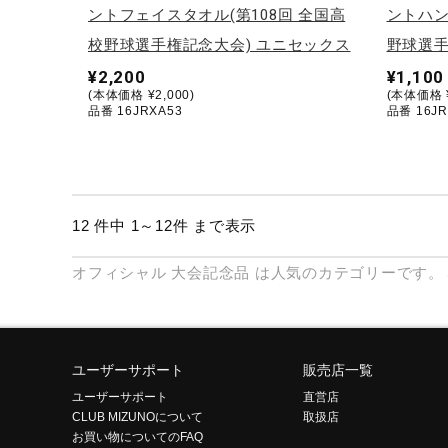
ントフェイスタオル(第108回 全国高
ントハン
校野球選手権記念大会) ユニセックス
野球選手
¥2,200
¥1,100
(本体価格 ¥2,000)
(本体価格 ¥
品番 16JRXA53
品番 16JR
12 件中 1～12件 まで表示
オフィシャル
大会記念品
は人気のカテゴリーです。
ユーザーサポート
販売店一覧
ユーザーサポート
直営店
CLUB MIZUNOについて
取扱店
お買い物についてのFAQ