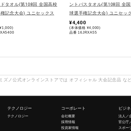
ドタオル(第108回 全国高校
ントバスタオル(第108回 全
権記念大会) ユニセックス
球選手権記念大会) ユニセッ
¥4,400
1,000)
(本体価格 ¥4,000)
XA5400
品番 16JRXA55
ミズノ公式オンラインストアでは
オフィシャル
大会記念品
な
テクノロジー
コーポレート
ビジネ
テクノロジー
会社概要
法人／
採用情報
官公庁
投資家情報
スポー