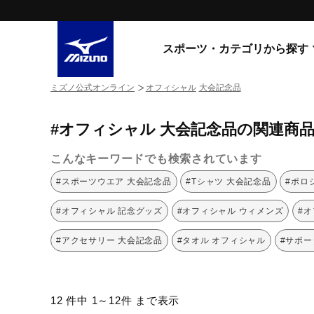
スポーツ・カテゴリから探す
ミズノ公式オンライン
オフィシャル
大会記念品
スニーカー
スニーカ
#オフィシャル 大会記念品の関連商
ライフスタイルウエア
すべてのシリーズ
ランニング
こんなキーワードでも検索されています
WAVE PROPHECY
MORELIA LS
サッカー／フットサル
#スポーツウエア 大会記念品
#Tシャツ 大会記念品
#ポロ
WAVE RIDER
トレーニング
MXR
#オフィシャル 記念グッズ
#オフィシャル ウィメンズ
#
ゴアテックス
野球
コラボレーション
#アクセサリー 大会記念品
#タオル オフィシャル
#サポー
その他シリーズ
ゴルフ
スイム
スニーカー商品をすべて見る
12 件中 1～12件 まで表示
バレーボール