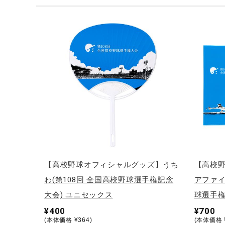
テニス／ソフトテニス
バドミントン
陸上競技
卓球
ソフトボール
柔道
ウィンタースポーツ
ワーキング
ウォーキングシューズ
【高校野球オフィシャルグッズ】うち
【高校
ライフスタイルグッズ
わ(第108回 全国高校野球選手権記念
アファイ
インナー
大会) ユニセックス
球選手権
¥400
¥700
寝具／ミズノスリープ
(本体価格 ¥364)
(本体価格 ¥