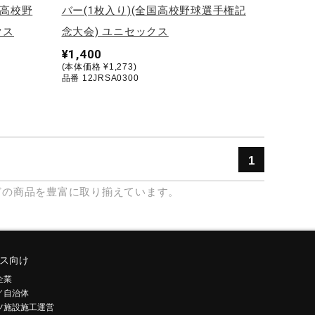
国高校野
バー(1枚入り)(全国高校野球選手権記
クス
念大会) ユニセックス
¥1,400
(本体価格 ¥1,273)
品番 12JRSA0300
1
どの商品を豊富に取り揃えています。
ス向け
企業
／自治体
ツ施設施工運営