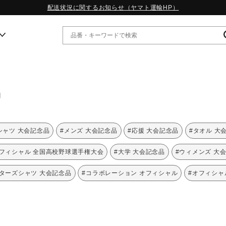
配送状況に関するお知らせ（ヤマト運輸HP）
ー
品
WP13.2｜特集
MORELIA LS｜特集
W.PROPHECY1｜特集
シャツ 大会記念品
#メンズ 大会記念品
#応援 大会記念品
#タオル 大
WP MAGIC MITA｜特集
WP STRAP｜特集
オフィシャル 全国高校野球選手権大会
#大学 大会記念品
#ウィメンズ 大
スペシャルカラーパック｜特集
WP STRAP 2｜特集
ターズシャツ 大会記念品
#コラボレーション オフィシャル
#オフィシャ
マーガレット・ハウエル｜特集
KICKS & ECHO｜特集