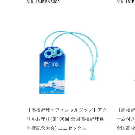
品番 16JRSAB300
品番 16JR
アウトドア／レイン
サポーター
健康／エクササイズ
ジュニア／キッズ
メディカル
コラボ／ライセンス
セール
その他
【高校野球オフィシャルグッズ】アク
【高校
リルお守り(第108回 全国高校野球選
ーム付き
手権記念大会) ユニセックス
全国高校