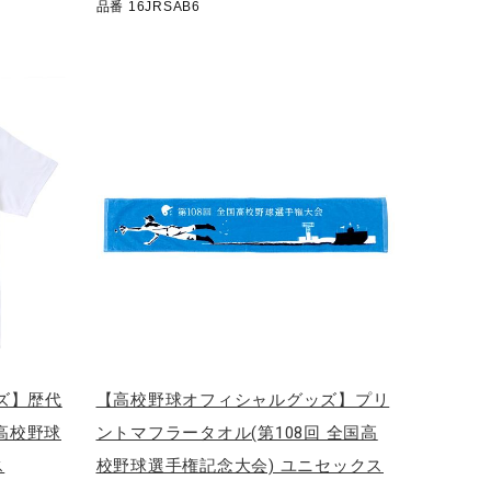
品番 16JRSAB6
ズ】歴代
【高校野球オフィシャルグッズ】プリ
国高校野球
ントマフラータオル(第108回 全国高
ス
校野球選手権記念大会) ユニセックス