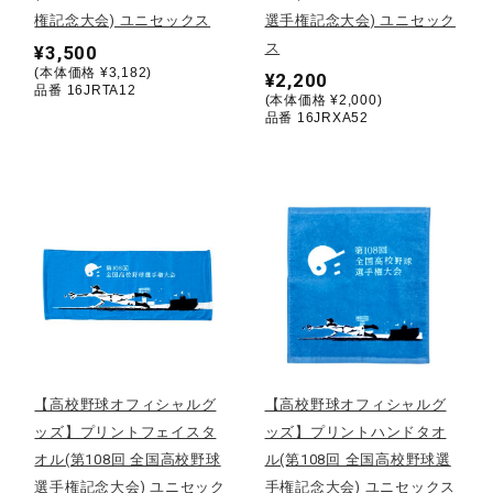
権記念大会) ユニセックス
選手権記念大会) ユニセック
健康／エクササイズ
ス
¥3,500
(本体価格 ¥3,182)
¥2,200
品番 16JRTA12
(本体価格 ¥2,000)
ジュニア／キッズ
品番 16JRXA52
メディカル
コラボ／ライセンス
セール
【高校野球オフィシャルグ
【高校野球オフィシャルグ
その他
ッズ】プリントフェイスタ
ッズ】プリントハンドタオ
オル(第108回 全国高校野球
ル(第108回 全国高校野球選
選手権記念大会) ユニセック
手権記念大会) ユニセックス