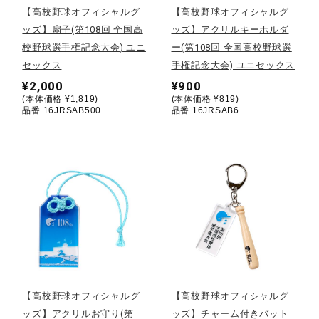
【高校野球オフィシャルグ
【高校野球オフィシャルグ
ッズ】扇子(第108回 全国高
ッズ】アクリルキーホルダ
陸上競技
校野球選手権記念大会) ユニ
ー(第108回 全国高校野球選
セックス
手権記念大会) ユニセックス
卓球
¥2,000
¥900
(本体価格 ¥1,819)
(本体価格 ¥819)
品番 16JRSAB500
品番 16JRSAB6
ソフトボール
柔道
ウィンタースポーツ
ワーキング
【高校野球オフィシャルグ
【高校野球オフィシャルグ
ッズ】アクリルお守り(第
ッズ】チャーム付きバット