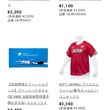
サポート
ス
¥1,100
(本体価格 ¥1,000)
¥2,200
品番 16JRXA5400
(本体価格 ¥2,000)
直営店一覧
品番 16JRXA53
取扱店一覧
【高校野球オフィシャルグ
SOFT JAPANレプリカユニ
ッズ】プリントバスタオル
フォーム(番号ネームなし)
(第108回 全国高校野球選手
ユニセックス
権記念大会) ユニセックス
¥3,300
(本体価格 ¥3,000)