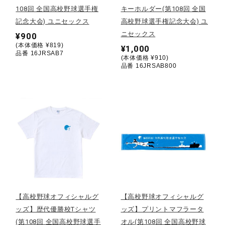
108回 全国高校野球選手権
キーホルダー(第108回 全国
ウォーキングシューズ
記念大会) ユニセックス
高校野球選手権記念大会) ユ
ニセックス
¥900
(本体価格 ¥819)
¥1,000
ライフスタイルグッズ
品番 16JRSAB7
(本体価格 ¥910)
品番 16JRSAB800
インナー
寝具／ミズノスリープ
アウトドア／レイン
【高校野球オフィシャルグ
【高校野球オフィシャルグ
サポーター
ッズ】歴代優勝校Tシャツ
ッズ】プリントマフラータ
(第108回 全国高校野球選手
オル(第108回 全国高校野球