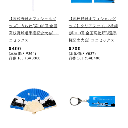
野球
【高校野球オフィシャルグ
【高校野球オフィシャルグ
ッズ】うちわ(第108回 全国
ッズ】クリアファイル2枚組
高校野球選手権記念大会) ユ
(第108回 全国高校野球選手
ゴルフ
ニセックス
権記念大会) ユニセックス
¥400
¥700
(本体価格 ¥364)
(本体価格 ¥637)
スイム
品番 16JRSAB300
品番 16JRSAB400
バレーボール
テニス／ソフトテニス
バドミントン